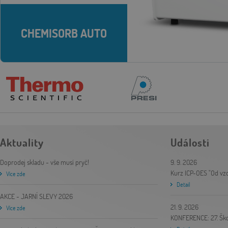
CHEMISORB AUTO
CHEMISORB AUTO
Aktuality
Události
Doprodej skladu - vše musí pryč!
9. 9. 2026
Kurz ICP-OES "Od vzo
Více zde
Detail
AKCE - JARNÍ SLEVY 2026
21. 9. 2026
Více zde
KONFERENCE: 27. Ško