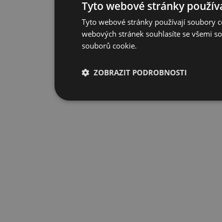
Tyto webové stránky používa
Tyto webové stránky používají soubory co
webových stránek souhlasíte se všemi so
souborů cookie.
ZOBRAZIT PODROBNOSTI
Nezbytně nutné
Výkonové
soubory
soubory
Nezbytně nutné soubory
Výkonové soub
Nezbytně nutné soubory cookie umožňují základní fu
stránky nelze bez nezbytně nutných souborů cookie 
Provider
/