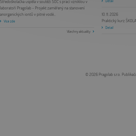
Detail
Středoškolačka uspěla v soutěži SOČ s prací vzniklou v
laboratoři Pragolab
- Projekt zaměřený na stanovení
anorganických iontů v pitné vodě...
10. 11. 2026
Praktický kurz ŠKOL
Více zde
Detail
Všechny aktuality
© 2026 Pragolab s.r.o.
Publikač