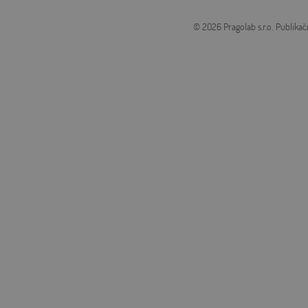
© 2026 Pragolab s.r.o.
Publikač