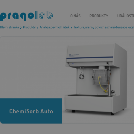
O NÁS
PRODUKTY
UDÁLOST
Hlavní stránka
Produkty
Analýza pevných látek
Textura, měrný povrch a charakterizace kata
ChemiSorb Auto