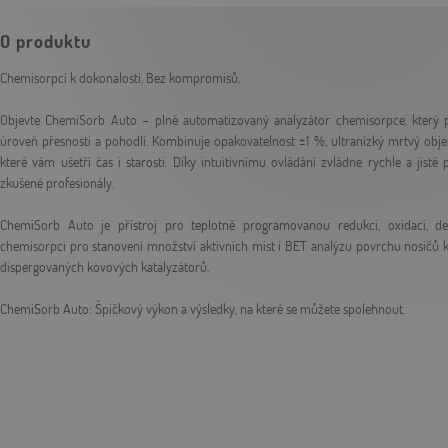
O produktu
Chemisorpcí k dokonalosti. Bez kompromisů.
Objevte ChemiSorb Auto – plně automatizovaný analyzátor chemisorpce, který 
úroveň přesnosti a pohodlí. Kombinuje opakovatelnost ±1 %, ultranízký mrtvý obj
které vám ušetří čas i starosti. Díky intuitivnímu ovládání zvládne rychle a jis
zkušené profesionály.
ChemiSorb Auto je přístroj pro teplotně programovanou redukci, oxidaci, de
chemisorpci pro stanovení množství aktivních míst i BET analýzu povrchu nosičů ka
dispergovaných kovových katalyzátorů.
ChemiSorb Auto: Špičkový výkon a výsledky, na které se můžete spolehnout.