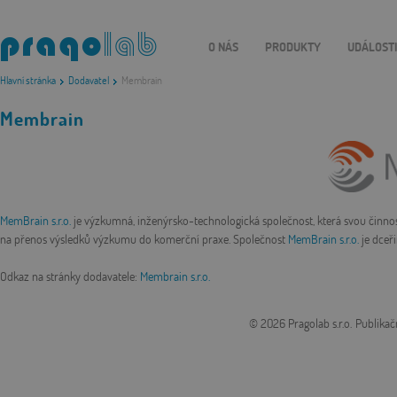
O NÁS
PRODUKTY
UDÁLOST
Hlavní stránka
Dodavatel
Membrain
Membrain
MemBrain s.r.o.
je výzkumná, inženýrsko-technologická společnost, která svou činnos
na přenos výsledků výzkumu do komerční praxe. Společnost
MemBrain s.r.o.
je dceři
Odkaz na stránky dodavatele:
Membrain s.r.o.
© 2026 Pragolab s.r.o.
Publikač