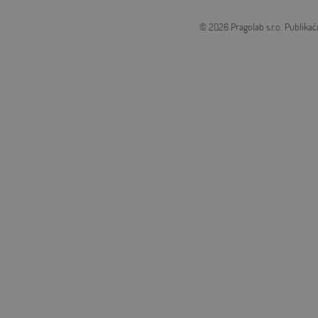
© 2026 Pragolab s.r.o.
Publikač