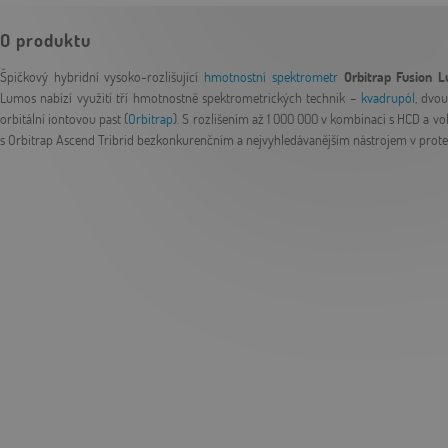
O produktu
Špičkový hybridní vysoko-rozlišující
hmotnostní spektrometr
Orbitrap Fusion 
Lumos nabízí využití tří hmotnostně spektrometrických technik –
kvadrupól
, dvo
orbitální iontovou past (
Orbitrap
). S rozlišením až 1 000 000 v kombinaci s HCD a vo
s Orbitrap Ascend Tribrid bezkonkurenčním a nejvyhledávanějším nástrojem v prot