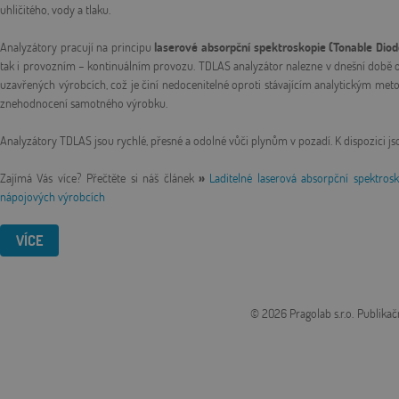
uhličitého, vody a tlaku.
Analyzátory pracují na principu
laserové absorpční spektroskopie (Tonable Dio
tak i provozním – kontinuálním provozu. TDLAS analyzátor nalezne v dnešní době op
uzavřených výrobcích, což je činí nedocenitelné oproti stávajícím analytickým meto
znehodnocení samotného výrobku.
Analyzátory TDLAS jsou rychlé, přesné a odolné vůči plynům v pozadí. K dispozici j
Zajímá Vás více?
Přečtěte si náš článek
»
Laditelné laserová absorpční spektros
nápojových výrobcích
VÍCE
© 2026 Pragolab s.r.o.
Publikač