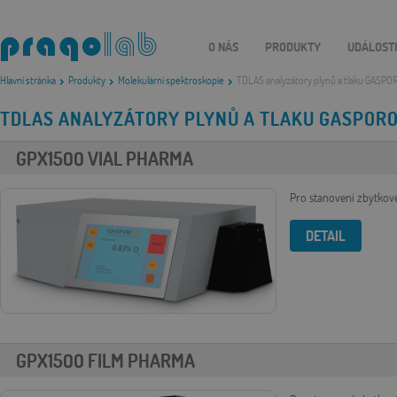
O NÁS
PRODUKTY
UDÁLOST
Hlavní stránka
Produkty
Molekulární spektroskopie
TDLAS analyzátory plynů a tlaku GASPO
TDLAS ANALYZÁTORY PLYNŮ A TLAKU GASPOR
GPX1500 VIAL PHARMA
Pro stanovení zbytkové
DETAIL
GPX1500 FILM PHARMA