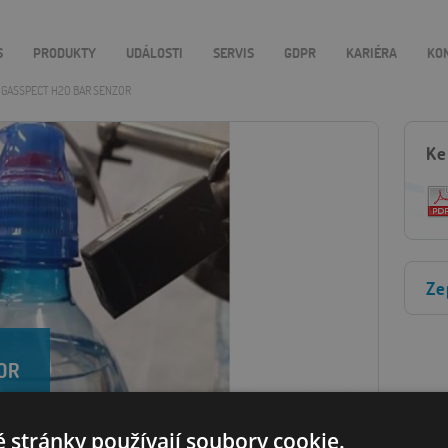
S
PRODUKTY
UDÁLOSTI
SERVIS
GDPR
KARIÉRA
KO
GASSPECT H2O BAR SENZOR
Ke
Ze
OR
 stránky používají soubory cookie.