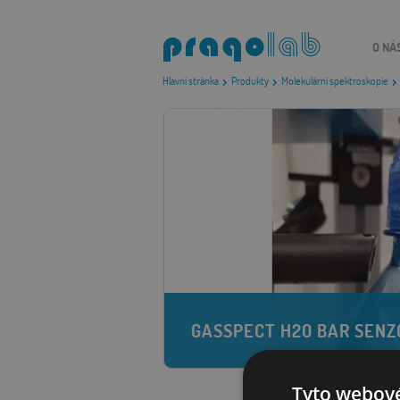
O NÁ
Hlavní stránka
Produkty
Molekulární spektroskopie
GASSPECT H2O BAR SENZ
Tyto webové