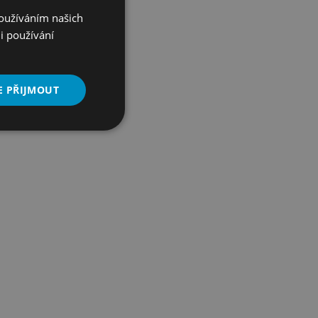
Používáním našich
i používání
E PŘIJMOUT
Nezařazené
soubory
řazené soubory
 správa účtu. Webové