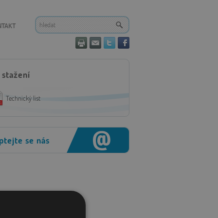
NTAKT
 stažení
Technický list
ptejte se nás