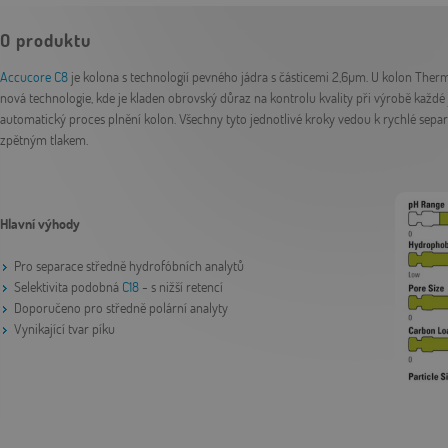
O produktu
Accucore C8
je kolona s technologií pevného jádra s částicemi 2,6µm. U kolon Ther
nová technologie, kde je kladen obrovský důraz na kontrolu kvality při výrobě každé 
automatický proces plnění kolon. Všechny tyto jednotlivé kroky vedou k rychlé sepa
zpětným tlakem.
Hlavní výhody
Pro separace středně hydrofóbních analytů
Selektivita podobná
C18
- s nižší retencí
Doporučeno pro středně polární analyty
Vynikající tvar píku