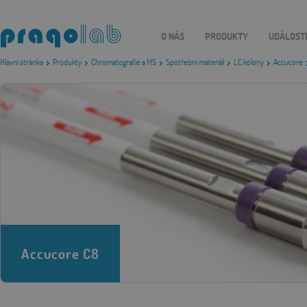
O NÁS
PRODUKTY
UDÁLOST
Hlavní stránka
Produkty
Chromatografie a MS
Spotřební materiál
LC kolony
Accucore
Accucore C8