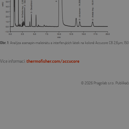
Obr. 1
:
Analýza asenapin-maleinátu a interferujících látek na koloně Accucore C8 2,6µm, 15
Více informací:
thermofisher.com/accucore
© 2026 Pragolab s.r.o.
Publikač