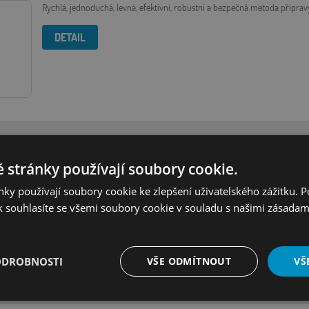
Rychlá, jednoduchá, levná, efektivní, robustní a bezpečná metoda příprav
DETAIL
SPE mikrodestičky a špičky pro extrakci na tuhé fázi v mikroobjemech.
 stránky používají soubory cookie.
ky používají soubory cookie ke zlepšení uživatelského zážitku. 
DETAIL
 souhlasíte se všemi soubory cookie v souladu s našimi zásadam
ODROBNOSTI
VŠE ODMÍTNOUT
VŠ
Í
é
Výkonové
Soubory cílení
Funkční soubory