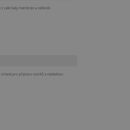
mi na jazyce PHP.
te z celé řady membrán a velikostí.
aný k udržování
e jedná o náhodně
ýt specifické pro
žování přihlášeného
uživatelské relace
 vložena do webové
á webovými
ogií ASP.NET MVC.
é zveřejňování
equest Forgery.
a je zničen při
 určené pro přípravu vzorků a následnou
kie-Script.com k
oubory cookie
ie Cookie-Script.com
ouhlasu uživatele a
webem. Zaznamenává
i zásadami ochrany
í, že jejich
 respektovány.