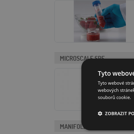
MICROSCALE SPE
Tyto webové
Tyto webové strán
webových stránek
souborů cookie.
ZOBRAZIT P
MANIFOLDY A PŘÍSLUŠENSTV
Nezbytně nutn