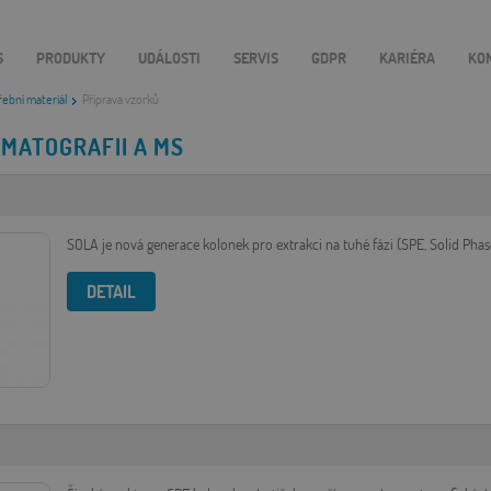
S
PRODUKTY
UDÁLOSTI
SERVIS
GDPR
KARIÉRA
KO
ební materiál
Příprava vzorků
MATOGRAFII A MS
SOLA je nová generace kolonek pro extrakci na tuhé fázi (SPE, Solid Phas
DETAIL