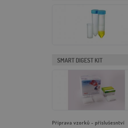
957f_Uk6
FormsWebSessionI
__RequestVerificat
SMART DIGEST KIT
CookieScriptConse
VISITOR_PRIVACY_
Příprava vzorků - příslušesntví