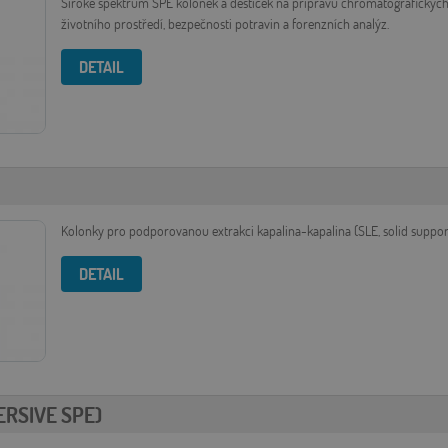
Široké spektrum SPE kolonek a destiček na přípravu chromatografických 
životního prostředí, bezpečnosti potravin a forenzních analýz.
DETAIL
Kolonky pro podporovanou extrakci kapalina-kapalina (SLE, solid supporte
DETAIL
RSIVE SPE)