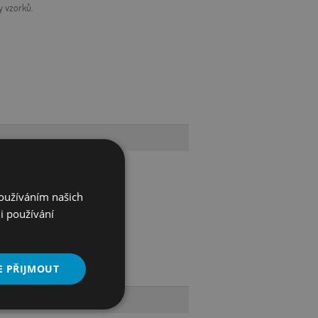
y vzorků.
Používáním našich
i používání
E PŘIJMOUT
Nezařazené