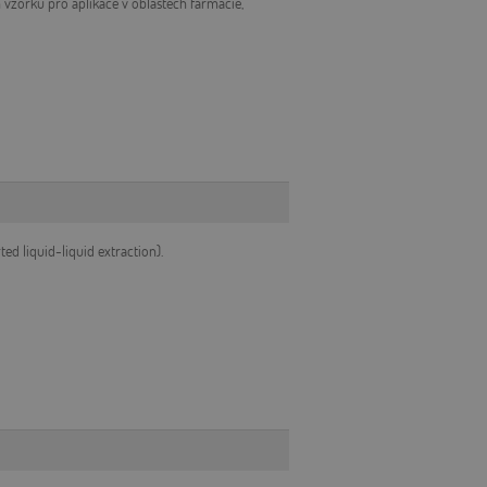
vzorků pro aplikace v oblastech farmacie,
d liquid-liquid extraction).