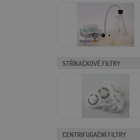
soubory
Nezbytně nutn
Nezbytně nutné soubo
STŘÍKAČKOVÉ FILTRY
stránky nelze bez ne
Název
rating
meetingFormDisab
acceptCookies
PHPSESSID
CENTRIFUGAČNÍ FILTRY