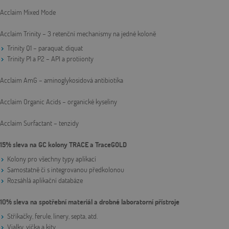
Acclaim Mixed Mode
Acclaim Trinity – 3 retenční mechanismy na jedné koloně
Trinity Q1 – paraquat, diquat
Trinity P1 a P2 – API a protiionty
Acclaim AmG – aminoglykosidová antibiotika
Acclaim Organic Acids – organické kyseliny
Acclaim Surfactant – tenzidy
15% sleva na GC kolony TRACE a TraceGOLD
Kolony pro všechny typy aplikací
Samostatně či s integrovanou předkolonou
Rozsáhlá aplikační databáze
10% sleva na spotřební materiál a drobné laboratorní přístroje
Stříkačky, ferule, linery, septa, atd.
Vialky, víčka a kity