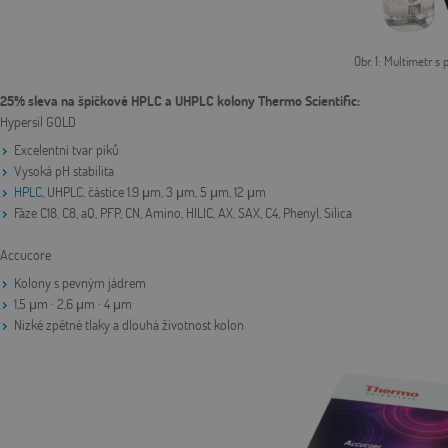
Obr. 1: Multimetr s 
25% sleva na špičkové HPLC a UHPLC kolony Thermo Scientific:
Hypersil GOLD
Excelentní tvar píků
Vysoká pH stabilita
HPLC
, UHPLC, částice 1.9 μm, 3 μm, 5 μm, 12 μm
Fáze C18, C8, aQ, PFP, CN, Amino, HILIC, AX, SAX, C4, Phenyl, Silica
Accucore
Kolony s pevným jádrem
1,5 μm · 2,6 μm · 4 μm
Nizké zpětné tlaky a dlouhá životnost kolon