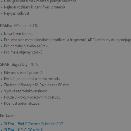
Delší gradient k maximalizaci pokrytí sekvence
Nejlepší rozlišení k identifikaci proteinů
Nejvyšší citlivost
MAbPac RP 1mm – 20 %
Nová 1 mm kolona
Pro separace monoklonálních protilátek a fragmentů, ADC (antibody drug conjuga
Pro potřeby nízkého průtoku
Pro malé objemy vzorků
SMART digest kity – 10 %
Kity pro štěpení proteinů
Rychlá, jednoduchá a citlivá metoda
Zkrácení přípravy z 12-24 h na cca 60 min
Vysoká reprodukovatelnost
Pouze 3 kroky v pracovním postupu
Možnost automatizace
Ke stažení:
SLEVA - BioLC Thermo Scientific 2017
SLEVA – HPLC, GC a další