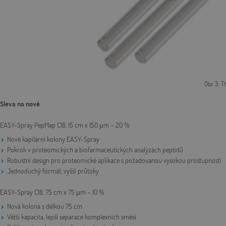
Obr. 3: 
Sleva na nové
EASY-Spray PepMap C18, 15 cm x 150 μm – 20 %
Nové kapilární kolony EASY-Spray
Pokrok v proteomických a biofarmaceutických analýzách peptidů
Robustní design pro proteomické aplikace s požadovanou vysokou prostupností
Jednoduchý formát, vyšší průtoky
EASY-Spray C18, 75 cm x 75 μm – 10 %
Nová kolona s délkou 75 cm
Větší kapacita, lepší separace komplexních směsí