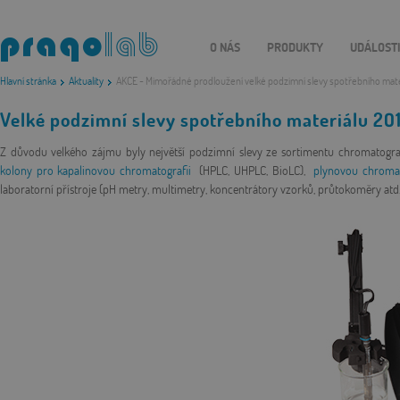
O NÁS
PRODUKTY
UDÁLOST
Hlavní stránka
Aktuality
AKCE - Mimořádné prodloužení velké podzimní slevy spotřebního mate
Velké podzimní slevy spotřebního materiálu 20
Z důvodu velkého zájmu byly největší podzimní slevy ze sortimentu chromatogra
kolony pro kapalinovou chromatografii
(HPLC, UHPLC, BioLC),
plynovou chromat
laboratorní přístroje (pH metry, multimetry, koncentrátory vzorků, průtokoměry atd