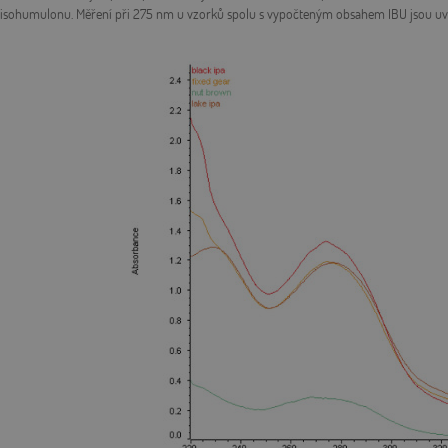
isohumulonu. Měření při 275 nm u vzorků spolu s vypočteným obsahem IBU jsou uve