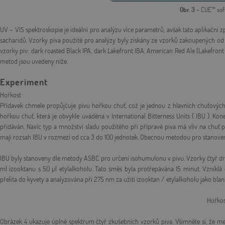
Obr. 3
– CUE™ soft
UV – VIS spektroskopie je ideální pro analýzu více parametrů, avšak tato aplikační
sacharidů. Vzorky piva použité pro analýzy byly získány ze vzorků zakoupených od
vzorky piv: dark roasted Black IPA, dark Lakefront IBA, American Red Ale (Lakefront
metod jsou uvedeny níže.
Experiment
Hořkost
Přídavek chmele propůjčuje pivu hořkou chuť, což je jednou z hlavních chuťových
hořkou chuť, která je obvykle uváděna v International Bitterness Units ( IBU ). 
přidáván. Navíc typ a množství sladu použitého při přípravě piva má vliv na chuť p
mají rozsah IBU v rozmezí od cca 3 do 100 jednotek. Obecnou metodou pro stanoveni 
IBU byly stanoveny dle metody ASBC pro určení isohumulonu v pivu. Vzorky čtyř dru
ml izooktanu s 50 µl etylalkoholu. Tato směs byla protřepávána 15 minut. Vzniklá
přelita do kyvety a analyzována při 275 nm za užití izooktan / etylalkoholu jako bla
Hořkos
Obrázek 4 ukazuje úplné spektrum čtyř zkušebních vzorků piva. Všimněte si, že mez