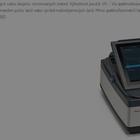
pro celou skupinu normovaných metod. Výhodnost použití UV - Vis spektroskopie 
menším počtu šarží nebo výrobě maloobjemových šarží. Mimo spektrofotometrů řady
150.