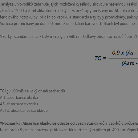
analýza uhlovodíků zahrnuje jejich rozložení kyselinou sírovou a následnou reakc
zředěny 1:1000 a 2 ml alikvotně zředěných vzorků byly umístěny do 50 ml centr
fenolového roztoku byl přidán do vzorku a standardu a ty byly promíchány, pak b
Vortexu promíchány po dobu 10 min, až do ustálení barevnosti. Blank byl podobně p
Vzorky , standard a blank byly měřeny při 490 nm. Celkový obsah sacharidů ( obr. 7) 
TC (g / 100ml): celkový obsah sacharidů
AB: absorbance blanku
AS: absorbance vzorku
ASTD: absorbance standardu
*Poznámka: Absorbce blanku se odečte od všech standardů a vzorků v průběhu
Na obrázku 8 jsou zobrazena spektra vzorků se zřetelným píkem při 490 nm. Vypočt