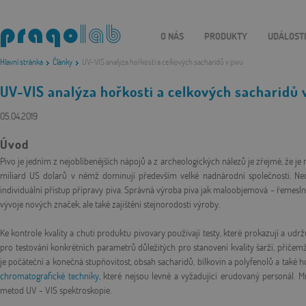
O NÁS
PRODUKTY
UDÁLOST
Hlavní stránka
Články
UV-VIS analýza hořkosti a celkových sacharidů v pivu
UV-VIS analýza hořkosti a celkových sacharidů 
05.04.2019
Úvod
Pivo je jedním z nejoblíbenějších nápojů a z archeologických nálezů je zřejmé, že je
miliard US dolarů v němž dominují především velké nadnárodní společnosti. N
individuální přístup přípravy piva. Správná výroba piva jak maloobjemová - řemes
vývoje nových značek, ale také zajištění stejnorodosti výroby.
Ke kontrole kvality a chuti produktu pivovary používají testy, které prokazují a udrž
pro testování konkrétních parametrů důležitých pro stanovení kvality šarží, přiče
je počáteční a konečná stupňovitost, obsah sacharidů, bílkovin a polyfenolů a také
chromatografické techniky
, které nejsou levné a vyžadující erudovaný personál
metod UV - VIS spektroskopie.