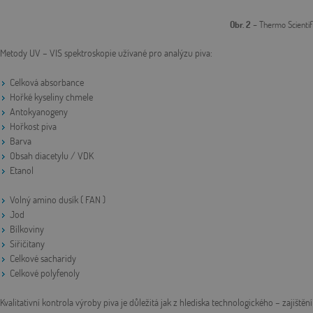
Obr. 2
– Thermo Scienti
Metody UV – VIS spektroskopie užívané pro analýzu piva:
Celková absorbance
Hořké kyseliny chmele
Antokyanogeny
Hořkost piva
Barva
Obsah diacetylu / VDK
Etanol
Volný amino dusík ( FAN )
Jod
Bílkoviny
Siřičitany
Celkové sacharidy
Celkové polyfenoly
Kvalitativní kontrola výroby piva je důležitá jak z hlediska technologického – zajišt