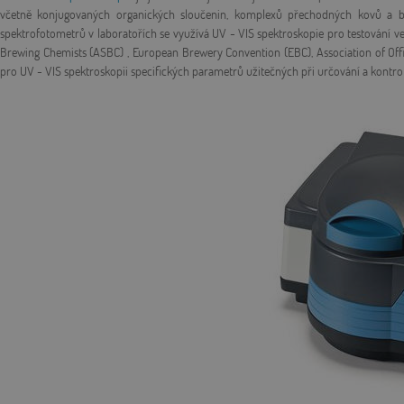
včetně konjugovaných organických sloučenin, komplexů přechodných kovů a bi
spektrofotometrů v laboratořích se využívá UV - VIS spektroskopie pro testování v
Brewing Chemists (ASBC) , European Brewery Convention (EBC), Association of Offic
pro UV - VIS spektroskopii specifických parametrů užitečných při určování a kontrole