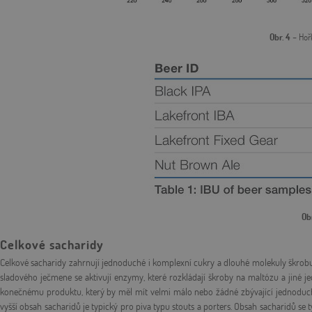
Obr. 4
– Hoř
Ob
Celkové sacharidy
Celkové sacharidy zahrnují jednoduché i komplexní cukry a dlouhé molekuly škrobu
sladového ječmene se aktivují enzymy, které rozkládají škroby na maltózu a jiné 
konečnému produktu, který by měl mít velmi málo nebo žádné zbývající jednoduché c
vyšší obsah sacharidů je typický pro piva typu stouts a porters. Obsah sacharidů se