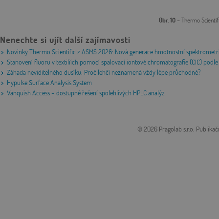
Obr. 10
– Thermo Scienti
Nenechte si ujít další zajímavosti
Novinky Thermo Scientific z ASMS 2026: Nová generace hmotnostní spektrometri
Stanovení fluoru v textiliích pomocí spalovací iontové chromatografie (CIC) po
Záhada neviditelného dusíku: Proč lehčí neznamená vždy lépe průchodné?
Hypulse Surface Analysis System
Vanquish Access – dostupné řešení spolehlivých HPLC analýz
© 2026 Pragolab s.r.o.
Publikač