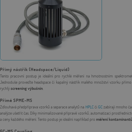
Přímý nástřik (Headspace/Liquid)
Tento pracovní postup je ideální pro rychlé měření na hmotnostním spektromet
Jednoduše proveďte headspace či kapalný nástřik malého množství vzorku přímo d
rychlý
screening výbušnin
.
Přímé SPME-MS
Zdlouhavá předpříprava vzorků a separace analytů na
HPLC
či
GC
zabírají mnoho ča
analýze ušetřit čas. Díky minimalizované přípravě vzorků, automatizaci prostředn
a ceny každého měření. Tento postup je ideální například pro
měření kontaminantů 
GC-MS Coupling