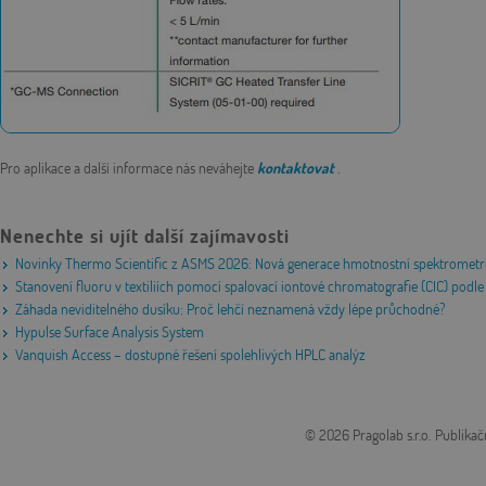
Pro aplikace a další informace nás neváhejte
kontaktovat
.
Nenechte si ujít další zajímavosti
Novinky Thermo Scientific z ASMS 2026: Nová generace hmotnostní spektrometri
Stanovení fluoru v textiliích pomocí spalovací iontové chromatografie (CIC) po
Záhada neviditelného dusíku: Proč lehčí neznamená vždy lépe průchodné?
Hypulse Surface Analysis System
Vanquish Access – dostupné řešení spolehlivých HPLC analýz
© 2026 Pragolab s.r.o.
Publikač