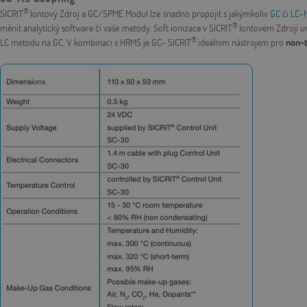
®
SICRIT
Iontový Zdroj a GC/SPME Modul lze snadno propojit s jakýmkoliv
GC
či
LC-
®
měnit analytický software či vaše metody. Soft ionizace v SICRIT
Iontovém Zdroji 
®
LC metodu na GC. V kombinaci s HRMS je GC- SICRIT
ideálním nástrojem pro
non-t