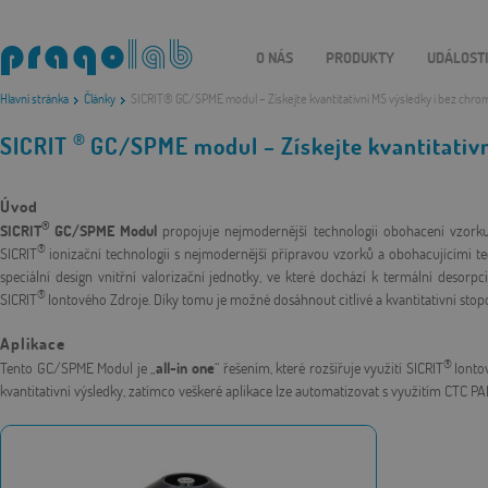
O NÁS
PRODUKTY
UDÁLOST
Hlavní stránka
Články
SICRIT® GC/SPME modul – Získejte kvantitativní MS výsledky i bez chro
®
SICRIT
GC/SPME modul – Získejte kvantitativn
Úvod
®
SICRIT
GC/SPME Modul
propojuje nejmodernější technologii obohacení vzorku
®
SICRIT
ionizační technologii s nejmodernější přípravou vzorků a obohacujícími 
speciální design vnitřní valorizační jednotky, ve které dochází k termální desor
®
SICRIT
Iontového Zdroje. Díky tomu je možné dosáhnout citlivé a kvantitativní stop
Aplikace
®
Tento GC/SPME Modul je „
all-in one
“ řešením, které rozšiřuje využití SICRIT
Ionto
kvantitativní výsledky, zatímco veškeré aplikace lze automatizovat s využitím CTC P