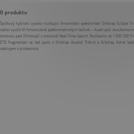
O produktu
Špičkový hybridní vysoko-rozlišující hmotnostní spektrometr Orbitrap Eclipse Tri
nabízí využití tří hmotnostně spektrometrických technik – kvadrupól, dvoukomorovo
iontovou past (Orbitrap) s možností Real-Time Search. Rozlišením až 1 000 000 
ETD fragmentací se stal spolu s Orbitrap Ascend Tribrid a Orbitrap Astral be
nástrojem v proteomice.