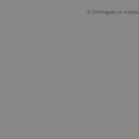
© 2026 Pragolab s.r.o.
Publikač