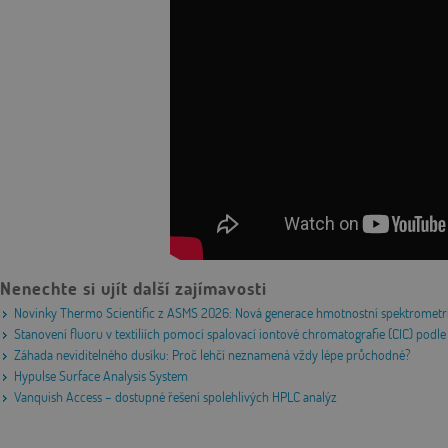
Nenechte si ujít další zajímavosti
Novinky Thermo Scientific z ASMS 2026: Nová generace hmotnostní spektrometri
Stanovení fluoru v textiliích pomocí spalovací iontové chromatografie (CIC) po
Záhada neviditelného dusíku: Proč lehčí neznamená vždy lépe průchodné?
Hypulse Surface Analysis System
Vanquish Access – dostupné řešení spolehlivých HPLC analýz