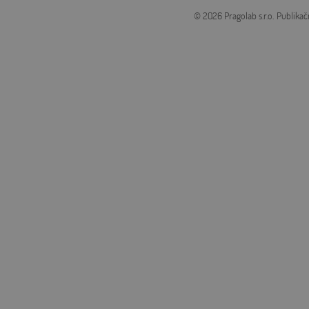
© 2026 Pragolab s.r.o.
Publikač