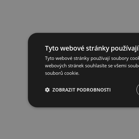
Tyto webové stránky používají
Tyto webové stránky používají soubory cook
webových stránek souhlasíte se všemi soub
souborů cookie.
ZOBRAZIT PODROBNOSTI
Nezbytně nutné
Výkonové
S
soubory
soubory