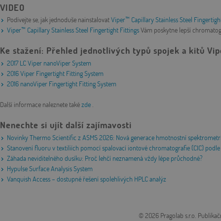
VIDEO
Podívejte se, jak jednoduše nainstalovat
Viper™ Capillary Stainless Steel Fingertigh
Viper™ Capillary Stainless Steel Fingertight Fittings
Vám poskytne lepší chromatogr
Ke stažení: Přehled jednotlivých typů spojek a kitů Vip
2017 LC Viper nanoViper System
2016 Viper Fingertight Fitting System
2016 nanoViper Fingertight Fitting System
Další informace naleznete také
zde
.
Nenechte si ujít další zajímavosti
Novinky Thermo Scientific z ASMS 2026: Nová generace hmotnostní spektrometri
Stanovení fluoru v textiliích pomocí spalovací iontové chromatografie (CIC) po
Záhada neviditelného dusíku: Proč lehčí neznamená vždy lépe průchodné?
Hypulse Surface Analysis System
Vanquish Access – dostupné řešení spolehlivých HPLC analýz
© 2026 Pragolab s.r.o.
Publikač