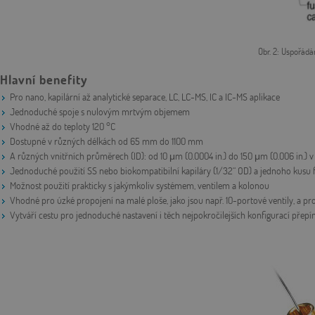
Obr. 2: Uspořádá
Hlavní benefity
Pro nano, kapilární až analytické separace, LC, LC-MS, IC a IC-MS aplikace
Jednoduché spoje s nulovým mrtvým objemem
Vhodné až do teploty 120 °C
Dostupné v různých délkách od 65 mm do 1100 mm
A různých vnitřních průměrech (ID): od 10 μm (0.0004 in.) do 150 μm (0.006 in.) v
Jednoduché použití SS nebo biokompatibilní kapiláry (1/32“ OD) a jednoho kusu fi
Možnost použití prakticky s jakýmkoliv systémem, ventilem a kolonou
Vhodné pro úzké propojení na malé ploše, jako jsou např. 10-portové ventily, a pr
Vytváří cestu pro jednoduché nastavení i těch nejpokročilejších konfigurací přepí