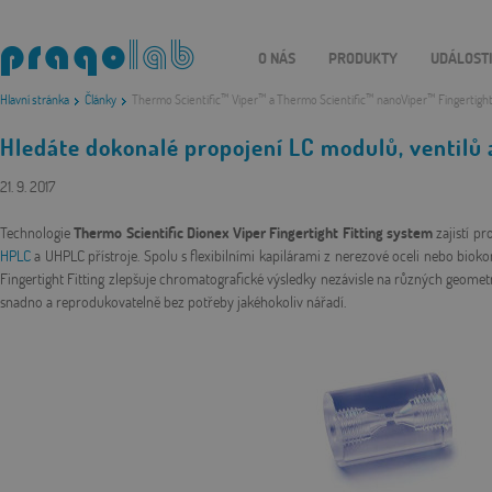
O NÁS
PRODUKTY
UDÁLOST
Hlavní stránka
Články
Thermo Scientific™ Viper™ a Thermo Scientific™ nanoViper™ Fingertight 
Hledáte dokonalé propojení LC modulů, ventilů 
21. 9. 2017
Technologie
Thermo Scientific Dionex Viper Fingertight Fitting system
zajistí p
HPLC
a UHPLC přístroje. Spolu s flexibilními kapilárami z nerezové oceli nebo bio
Fingertight Fitting zlepšuje chromatografické výsledky nezávisle na různých geometr
snadno a reprodukovatelně bez potřeby jakéhokoliv nářadí.