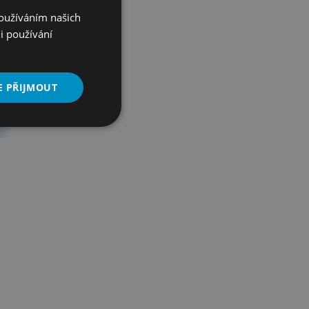
Používáním našich
i používání
E PŘIJMOUT
Nezařazené
soubory
řazené soubory
 správa účtu. Webové