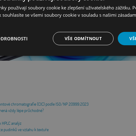
ky používají soubory cookie ke zlepšení uživatelského zážitku. 
 souhlasíte se všemi soubory cookie v souladu s našimi zásadam
ODROBNOSTI
VŠE ODMÍTNOUT
VŠ
é
Výkonové
Soubory cílení
Funkční soubory
soubory
i
í iontové chromatografie (CIC) podle ISO/NP 20999:2023
é soubory
Výkonové soubory
Soubory cílení
Funkční soubory
Neza
amená vždy lépe průchodné?
ry cookie umožňují základní funkce webových stránek, jako je přihlášení uživatele a
zbytně nutných souborů cookie správně používat.
h HPLC analýz
ce pudinků ve vztahu k textuře
Provider
/
Vyprší
Popis
Doména