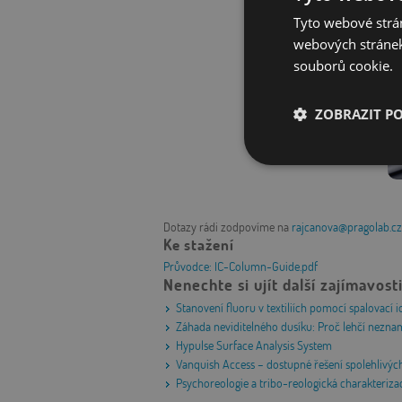
Tyto webové strán
webových stránek
souborů cookie.
ZOBRAZIT P
Nezbytně nutn
soubory
Dotazy rádi zodpovíme na
rajcanova@pragolab.cz
Ke stažení
Průvodce: IC-Column-Guide.pdf
Nenechte si ujít další zajímavost
Stanovení fluoru v textiliích pomocí spalovac
Nezbytně nutn
Záhada neviditelného dusíku: Proč lehčí nezn
Nezbytně nutné soubo
Hypulse Surface Analysis System
stránky nelze bez ne
Vanquish Access – dostupné řešení spolehlivýc
Psychoreologie a tribo-reologická charakteriza
Název