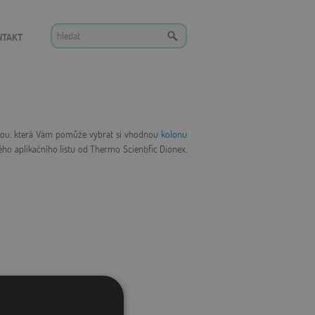
NTAKT
ulkou, která Vám pomůže vybrat si vhodnou
kolonu
ho aplikačního listu od Thermo Scientific Dionex,