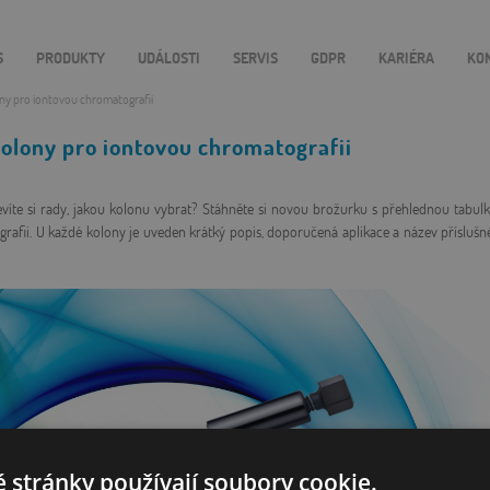
S
PRODUKTY
UDÁLOSTI
SERVIS
GDPR
KARIÉRA
KO
y pro iontovou chromatografii
lony pro iontovou chromatografii
víte si rady, jakou kolonu vybrat? Stáhněte si novou brožurku s přehlednou tab
afii. U každé kolony je uveden krátký popis, doporučená aplikace a název příslušné
 stránky používají soubory cookie.