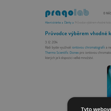
O NÁ
Hlavní stránka
Články
Průvodce výběrem vhodné kolon
Průvodce výběrem vhodné ko
3. 12. 2014
Rádi byste využívali
iontovou chromatografii
a ne
Thermo Scientific Dionex
pro iontovou chromatogr
kterých je k dispozici velké množství.
Tyto webové