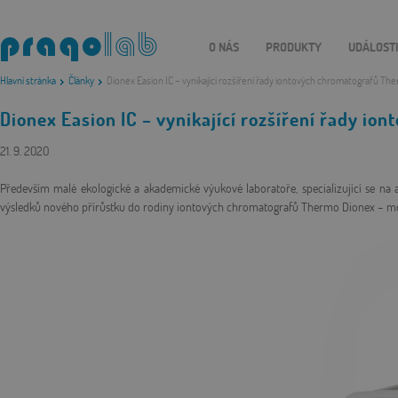
O NÁS
PRODUKTY
UDÁLOST
Hlavní stránka
Články
Dionex Easion IC – vynikající rozšíření řady iontových chromatografů Th
Dionex Easion IC – vynikající rozšíření řady i
21. 9. 2020
Především malé ekologické a akademické výukové laboratoře, specializující se na
výsledků nového přírůstku do rodiny iontových chromatografů Thermo Dionex – m