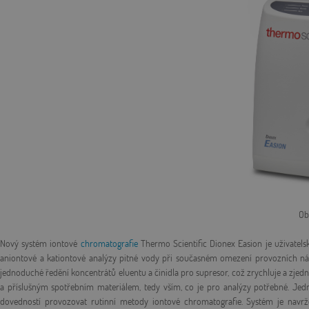
Ob
Nový systém iontové
chromatografie
Thermo Scientific Dionex Easion je uživatelsky
aniontové a kationtové analýzy pitné vody při současném omezení provozních nák
jednoduché ředění koncentrátů eluentu a činidla pro supresor, což zrychluje a zje
a příslušným spotřebním materiálem, tedy vším, co je pro analýzy potřebné. Je
dovedností provozovat rutinní metody iontové chromatografie. Systém je navrž