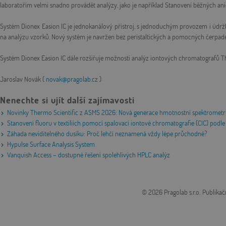
laboratořím velmi snadno provádět analýzy, jako je například Stanovení běžných a
Systém Dionex Easion IC je jednokanálový přístroj, s jednoduchým provozem i údrž
na analýzu vzorků. Nový systém je navržen bez peristaltických a pomocných čerpadel,
Systém Dionex Easion IC dále rozšiřuje možnosti analýz iontových chromatografů The
Jaroslav Novák (
novak@pragolab.cz
)
Nenechte si ujít další zajímavosti
Novinky Thermo Scientific z ASMS 2026: Nová generace hmotnostní spektrometri
Stanovení fluoru v textiliích pomocí spalovací iontové chromatografie (CIC) po
Záhada neviditelného dusíku: Proč lehčí neznamená vždy lépe průchodné?
Hypulse Surface Analysis System
Vanquish Access – dostupné řešení spolehlivých HPLC analýz
© 2026 Pragolab s.r.o.
Publikač