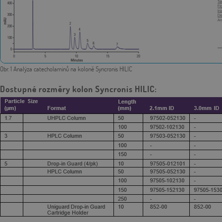
Obr. 1 Analýza catecholaminů na koloně Syncronis HILIC
Dostupné rozměry kolon Syncronis HILIC: