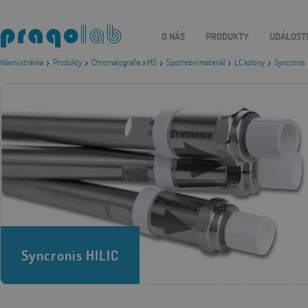
O NÁS
PRODUKTY
UDÁLOST
Hlavní stránka
Produkty
Chromatografie a MS
Spotřební materiál
LC kolony
Syncronis
Syncronis HILIC