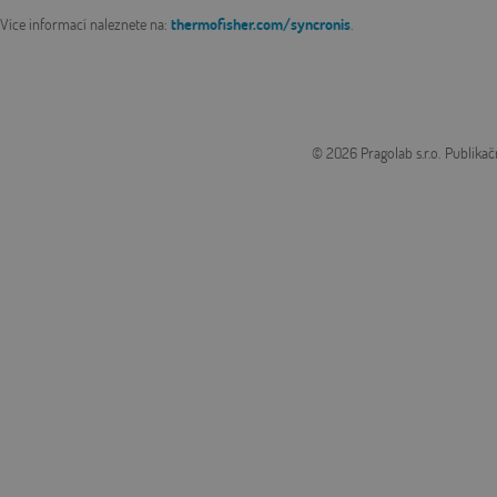
Více informací naleznete na:
thermofisher.com/syncronis
.
© 2026 Pragolab s.r.o.
Publikač