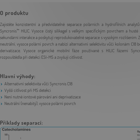
O produktu
Zajistěte konzistentní a předvídatelné separace polárních a hydrofilních anal
Syncronis™ HILIC. Vysoce čistý silikagel s velkým specifickým povrchem a husté p
sekundární interakce a poskytují reprodukovatelné separace s vysokým rozlišením. Zw
neutrální, vysoce polární povrch a nabízí alternativní selektivitu vůči kolonám C18
derivatizace. Vysoce organické mobilní fáze používané s HILIC fázemi Syn
rozpouštědla při detekci ESI-MS a zvyšují citlivost.
Hlavní výhody:
Alternativní selektivita vůči Syncronis C18
Vyšší citlivost při MS detekci
Není nutné iontové párování ani deprivatizace
Neutrální (nenabitý), vysoce polární povrch
Příklady separací: