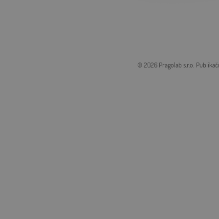
© 2026 Pragolab s.r.o.
Publikač