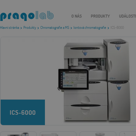
O NÁS
PRODUKTY
UDÁLOST
Hlavní stránka
Produkty
Chromatografie a MS
Iontová chromatografie
ICS-6000
ICS-6000