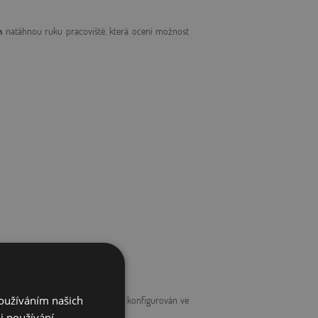
on
natáhnou ruku pracoviště, která ocení možnost
Používáním našich
ientovém režimu), který může být konfigurován ve
i používání