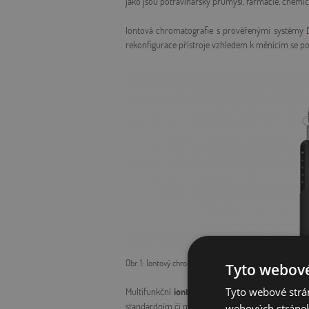
jako jsou potravinářský průmysl, farmacie, chemi
Iontová chromatografie s prověřenými systémy
rekonfigurace přístroje vzhledem k měnícím se po
Obr. 1: Iontový chromatograf Inuvion
Tyto webové
Tyto webové strán
Multifunkční
iontový
chromatograf
Integrion
je
standardním či microbore uspořádání.
webových stránek