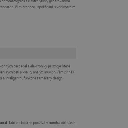
ch chromatografů s elektrolyticky generovaným
tandardní či microbore uspořádání, s vodivostním
onných čerpadel a elektroniky přístroje, které
ení rychlosti a kvality analýz. Inuvion Vám přináší
í a inteligentní, funkčně zaměřený design.
kosti
. Tato metoda se používá v mnoha oblastech,