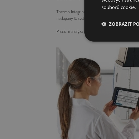
souborů cookie.
Thermo Integrion zasáhne srdce jak laboratoří s 
našlapaný IC systém oplývá možnostmi volby detek
ZOBRAZIT P
Precizní analýza aniontů a kationtů stejně jako m
Nezbytně nutn
soubory
Nezbytně nutn
Nezbytně nutné soubo
stránky nelze bez ne
Název
rating