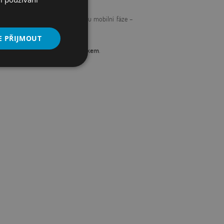
ostní detekcí a manuální přípravou mobilní fáze –
ování mobilní fáze.
E PŘIJMOUT
eleon nezapomenutelným zážitkem
.
Nezařazené
soubory
řazené soubory
 správa účtu. Webové