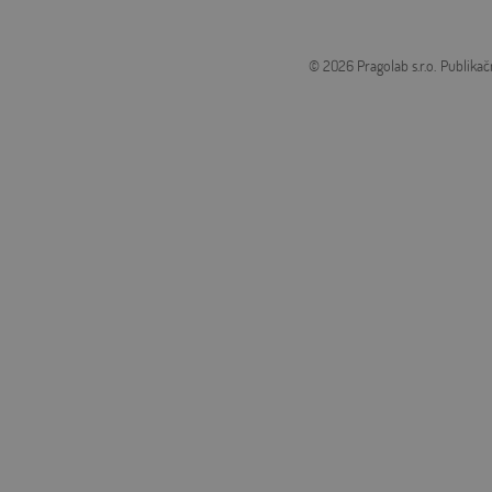
© 2026 Pragolab s.r.o.
Publikač