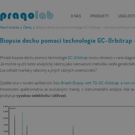
O NÁS
PRODUKTY
UDÁLOST
Hlavní stránka
Články
Biopsie dechu pomocí technologie GC-Orbitrap – neinvazivní přístup k o
Biopsie dechu pomocí technologie GC-Orbitrap –
Přináší biopsie dechu pomocí technologie
GC-Orbitrap
novou dimenzi v rané diagn
Je možné využít tento analytický nástroj jako neinvazivní metodiku vedle genetickéh
Lze odhalit markery rakoviny a jiných vážných onemocnění?
Zjistěte více v novém aplikačním listu
Breath Biopsy with TD-GC-Orbitrap: a non-inv
hmotnostní spektrometrie se současnými trendy v instrumentální analýze, kde s
poskytuje
vysokou selektivitu i citlivost
.