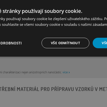
ČNÍ BOOKLET
 stránky používají soubory cookie.
ky používají soubory cookie ke zlepšení uživatelského zážitku. 
 souhlasíte se všemi soubory cookie v souladu s našimi zásadam
NĚ
ODROBNOSTI
VŠE ODMÍTNOUT
VŠ
é
Výkonové
Soubory cílení
Funkční soubory
soubory
í charakterizaci nejen anizotropních nanočástic.
více
TŘEBNÍ MATERIÁL PRO PŘÍPRAVU VZORKŮ V ME
é soubory
Výkonové soubory
Soubory cílení
Funkční soubory
Neza
ry cookie umožňují základní funkce webových stránek, jako je přihlášení uživatele a