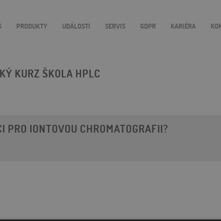
S
PRODUKTY
UDÁLOSTI
SERVIS
GDPR
KARIÉRA
KO
CKÝ KURZ ŠKOLA HPLC
CI PRO IONTOVOU CHROMATOGRAFII?
2