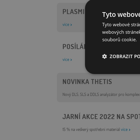
PLASMION - NOVÝ APLIKA
Tyto webové
více
Tyto webové strán
webových stránek
souborů cookie.
POSÍLÁME POMOC UKRAJI
ZOBRAZIT P
více
Nezbytně nutn
NOVINKA THETIS
soubory
Nový DLS, SLS a DDLS analyzátor pro komplexn
JARNÍ AKCE 2022 NA SPO
Nezbytně nutn
15 % na veškerý spotřební materiál
více
Nezbytně nutné soubo