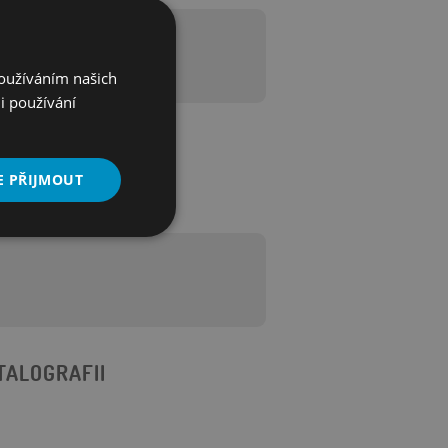
Používáním našich
i používání
E PŘIJMOUT
Nezařazené
soubory
TALOGRAFII
řazené soubory
 správa účtu. Webové