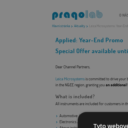
O NÁ
Hlavní stránka
Aktuality
Leica Microsystems: Year-En
Applied:
Year-End Promo
Special Offer available unt
Dear Channel Partners,
Leica Microsystems
is committed to drive your 
in the N&EE region, granting you
an additional
What is included?
All instruments are included for customers in 
Automotive / Transportation
Electronics / Microelectronics
Tyto webové
Above instruments taken as full customer sys