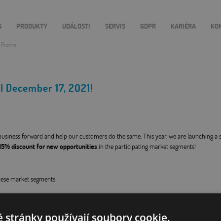
S
PRODUKTY
UDÁLOSTI
SERVIS
GDPR
KARIÉRA
KO
d Promo
il December 17, 2021!
business forward and help our customers do the same. This year, we are launching a
15% discount for new opportunities
in the participating market segments!
these market segments:
 stránky používají soubory cookie.
tems (incl. illumination, camera and software)