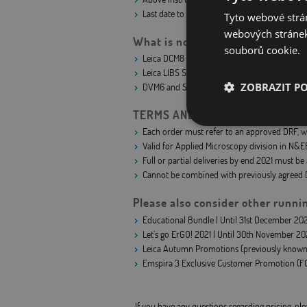
Last date to qualify for order booking is Dec
Tyto webové strán
webových stránek
What is not included?
souborů cookie.
Leica DCM8
Leica LIBS System
DVM6 and S9i
(
see Autumn Promotion
)
ZOBRAZIT P
TERMS AND CONDITIONS:
Nezbytně nutn
Each order must refer to an approved DRF, 
soubory
Valid for Applied Microscopy division in N&E
Full or partial deliveries by end 2021 must b
Cannot be combined with previously agreed D
Please also consider other runn
Educational Bundle | Until 31st December 202
Let’s go ErGO! 2021 | Until 30th November 20
Nezbytně nutn
Leica Autumn Promotions (previously known a
Nezbytně nutné soubo
Emspira 3 Exclusive Customer Promotion (FOC 
stránky nelze bez ne
Název
If you have any questions regarding pricing, pl