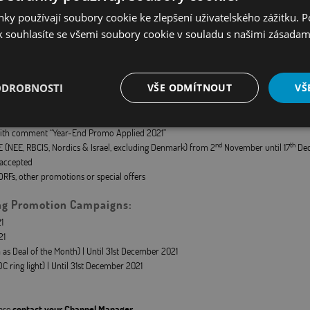
ember 17, 2021
ky používají soubory cookie ke zlepšení uživatelského zážitku. 
 souhlasíte se všemi soubory cookie v souladu s našimi zásadam
ODROBNOSTI
VŠE ODMÍTNOUT
VŠ
é
Výkonové
Soubory cílení
Funkční soubory
with comment “Year-End Promo Applied 2021”
soubory
nd
th
E (NEE, RBCIS, Nordics & Israel, excluding Denmark) from 2
November until 17
Dec
e accepted
RFs, other promotions or special offers
ing Promotion Campaigns:
1
21
é soubory
Výkonové soubory
Soubory cílení
Funkční soubory
Neza
s Deal of the Month) | Until 31st December 2021
ry cookie umožňují základní funkce webových stránek, jako je přihlášení uživatele a
ring light) | Until 31st December 2021
zbytně nutných souborů cookie správně používat.
Provider
/
Vyprší
Popis
Doména
ease
contact your Channel Manager.