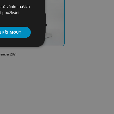
Používáním našich
i používání
E PŘIJMOUT
Nezařazené
soubory
ember 2021
řazené soubory
 správa účtu. Webové