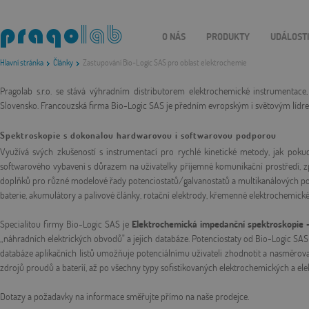
O NÁS
PRODUKTY
UDÁLOST
Hlavní stránka
Články
Zastupování Bio-Logic SAS pro oblast elektrochemie
Pragolab s.r.o. se stává výhradním distributorem elektrochemické instrumentace
Slovensko. Francouzská firma Bio-Logic SAS je předním evropským i světovým lídre
Spektroskopie s dokonalou hardwarovou i softwarovou podporou
Využívá svých zkušeností s instrumentací pro rychlé kinetické metody, jak pokud
softwarového vybavení s důrazem na uživatelky příjemné komunikační prostředí, zp
doplňků pro různé modelové řady potenciostatů/galvanostatů a multikanálových pote
baterie, akumulátory a palivové články, rotační elektrody, křemenné elektrochemick
Specialitou firmy Bio-Logic SAS je
Elektrochemická impedanční spektroskopie 
„náhradních elektrických obvodů" a jejich databáze. Potenciostaty od Bio-Logic SAS
databáze aplikačních listů umožňuje potenciálnímu uživateli zhodnotit a nasměrovat
zdrojů proudů a baterií, až po všechny typy sofistikovaných elektrochemických a ele
Dotazy a požadavky na informace směřujte přímo na naše prodejce.