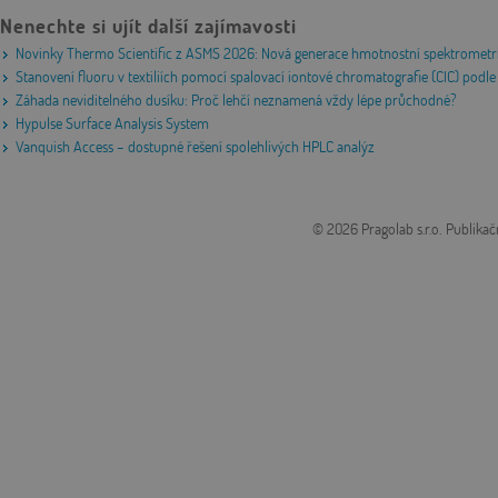
Nenechte si ujít další zajímavosti
Novinky Thermo Scientific z ASMS 2026: Nová generace hmotnostní spektrometri
Stanovení fluoru v textiliích pomocí spalovací iontové chromatografie (CIC) po
Záhada neviditelného dusíku: Proč lehčí neznamená vždy lépe průchodné?
Hypulse Surface Analysis System
Vanquish Access – dostupné řešení spolehlivých HPLC analýz
© 2026 Pragolab s.r.o.
Publikač