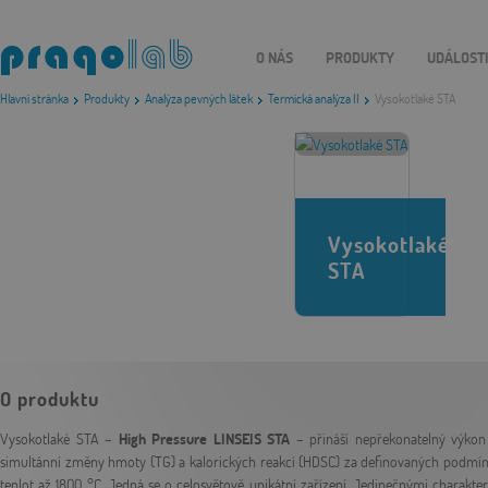
O NÁS
PRODUKTY
UDÁLOST
Hlavní stránka
Produkty
Analýza pevných látek
Termická analýza II
Vysokotlaké STA
Vysokotlaké
STA
O produktu
Vysokotlaké STA –
High Pressure LINSEIS STA
– přináší nepřekonatelný výkon
simultánní změny hmoty (TG) a kalorických reakcí (HDSC) za definovaných podmíne
teplot až 1800 °C. Jedná se o celosvětově unikátní zařízení. Jedinečnými charakter