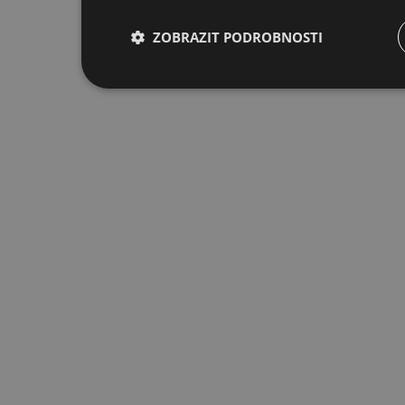
ZOBRAZIT PODROBNOSTI
Nezbytně nutné
Výkonové
S
soubory
soubory
Nezbytně nutné soubory
Výkonové soubory
Nezbytně nutné soubory cookie umožňují základní funkce
stránky nelze bez nezbytně nutných souborů cookie spr
Provider
/
Název
Doména
rating
.pragolab.cz
1
meetingFormDisabled
.pragolab.cz
1
acceptCookies
.pragolab.cz
1