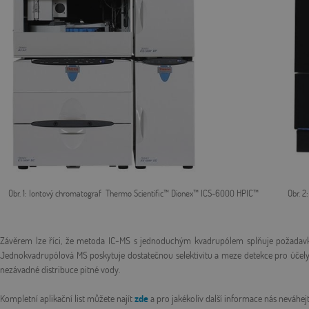
Obr. 1: Iontový chromatograf
Thermo Scientific™ Dionex™ ICS-6000 HPIC™
Obr. 2: H
Závěrem lze říci, že metoda IC-MS s jednoduchým kvadrupólem splňuje požadavk
Jednokvadrupólová MS poskytuje dostatečnou selektivitu a meze detekce pro účely s
nezávadné distribuce pitné vody.
Kompletní aplikační list můžete najít
zde
a pro jakékoliv další informace nás neváhej