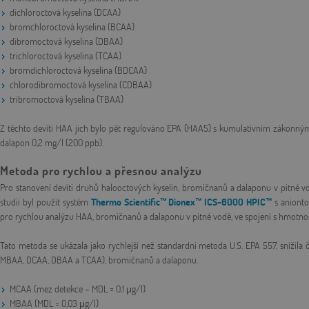
dichloroctová kyselina (DCAA)
bromchloroctová kyselina (BCAA)
dibromoctová kyselina (DBAA)
trichloroctová kyselina (TCAA)
bromdichloroctová kyselina (BDCAA)
chlorodibromoctová kyselina (CDBAA)
tribromoctová kyselina (TBAA)
Z těchto devíti HAA jich bylo pět regulováno EPA (HAA5) s kumulativním zákonným 
dalapon 0,2 mg/l (200 ppb).
Metoda pro rychlou a přesnou analýzu
Pro stanovení devíti druhů halooctových kyselin, bromičnanů a dalaponu v pitné v
studii byl použit systém
Thermo Scientific™ Dionex™ ICS-6000 HPIC™
s aniont
pro rychlou analýzu HAA, bromičnanů a dalaponu v pitné vodě, ve spojení s hmot
Tato metoda se ukázala jako rychlejší než standardní metoda U.S. EPA 557, snížila
MBAA, DCAA, DBAA a TCAA), bromičnanů a dalaponu.
MCAA (mez detekce – MDL = 0,1 μg/l)
MBAA (MDL = 0,03 μg/l)