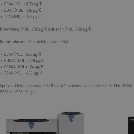
DCAA (MDL = 0,03 μg/l)
DBAA (MDL = 0,16 μg/l)
TCAA (MDL = 0,67 μg/l)
Bromičnany (MDL = 0,12 μg/l) a dalapon (MDL = 0,12 μg/l)
Kromě toho umožňuje detekci dalších HAA:
BCAA (MDL = 0,16 μg/l)
BDCAA (MDL = 2,79 μg/l)
CDBAA (MDL = 1,04 μg/l)
TBAA (MDL = 4,55 μg/l)
Správnost byla potvrzena u 10 z 11 analytů uvedených v metodě 557 U.S. EPA. (MC
92 % do 119 % (10 µg/l).