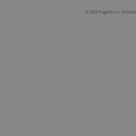
© 2026 Pragolab s.r.o.
Publikač