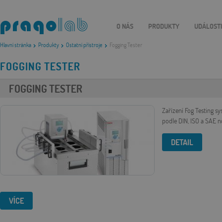
O NÁS
PRODUKTY
UDÁLOST
Hlavní stránka
Produkty
Ostatní přístroje
Fogging Tester
FOGGING TESTER
FOGGING TESTER
Zařízení Fog Testing 
podle DIN, ISO a SAE 
DETAIL
VÍCE