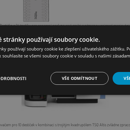
 Destička s 24 terčíky pro nanesení analyzované směsi s názornou animací sprejování
 stránky používají soubory cookie.
ky používají soubory cookie ke zlepšení uživatelského zážitku. 
 souhlasíte se všemi soubory cookie v souladu s našimi zásadam
ODROBNOSTI
VŠE ODMÍTNOUT
VŠ
é
Výkonové
Soubory cílení
Funkční soubory
soubory
ovačem pro 10 destiček v kombinaci s trojitým kvadrupólem TSQ Altis zvládne zpraco