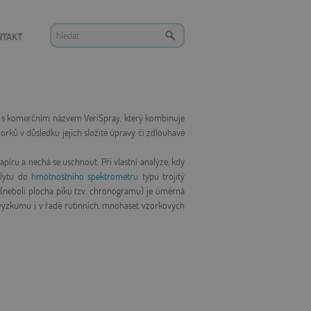
NTAKT
- s komerčním názvem VeriSpray, který kombinuje
ků v důsledku jejich složité úpravy či zdlouhavé
píru a nechá se uschnout. Při vlastní analýze, kdy
alytu do
hmotnostního spektrometru
typu trojitý
 (neboli plocha píku tzv. chronogramu) je úměrná
m výzkumu i v řadě rutinních, mnohaset vzorkových