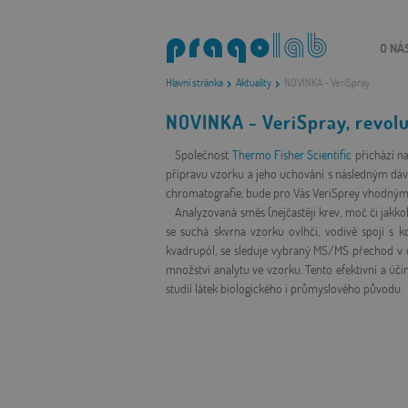
O NÁ
Hlavní stránka
Aktuality
NOVINKA - VeriSpray
NOVINKA - VeriSpray, revolu
Společnost
Thermo Fisher Scientific
přichází n
přípravu vzorku a jeho uchování s následným dáv
chromatografie, bude pro Vás VeriSprey vhodným 
Analyzovaná směs (nejčastěji krev, moč či jakkoli
se suchá skvrna vzorku ovlhčí, vodivě spojí s k
kvadrupól, se sleduje vybraný MS
/MS přechod v č
množství analytu ve vzorku. Tento efektivní a úč
studií látek biologického i průmyslového původu.