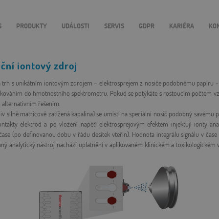
S
PRODUKTY
UDÁLOSTI
SERVIS
GDPR
KARIÉRA
KO
ční iontový zdroj
a trh s unikátním iontovým zdrojem – elektrosprejem z nosiče podobnému papíru 
kováním do hmotnostního spektrometru. Pokud se potýkáte s rostoucím počtem vzor
alternativním řešením.
v silně matricově zatížená kapalina) se umístí na speciální nosič podobný savému pa
ontakty elektrod a po vložení napětí elektrosprejovým efektem injektují ionty an
ase (po definovanou dobu v řádu desítek vteřin). Hodnota integrálu signálu v čase
inný analytický nástroj nachází uplatnění v aplikovaném klinickém a toxikologické