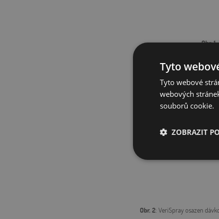
Obr. 1
:
Tyto webové
Tyto webové strán
webových stránek
souborů cookie.
ZOBRAZIT P
Nezbytně nutn
soubory
Obr. 2
: VeriSpray osazen dávk