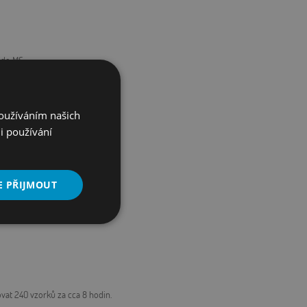
 do MS.
Používáním našich
i používání
E PŘIJMOUT
Nezařazené
soubory
vat 240 vzorků za cca 8 hodin.