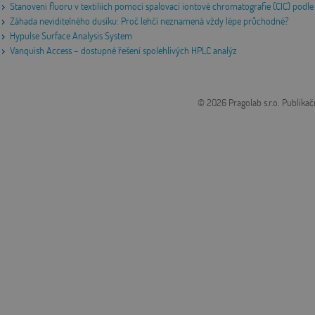
Stanovení fluoru v textiliích pomocí spalovací iontové chromatografie (CIC) po
Záhada neviditelného dusíku: Proč lehčí neznamená vždy lépe průchodné?
Hypulse Surface Analysis System
Vanquish Access – dostupné řešení spolehlivých HPLC analýz
© 2026 Pragolab s.r.o.
Publikač