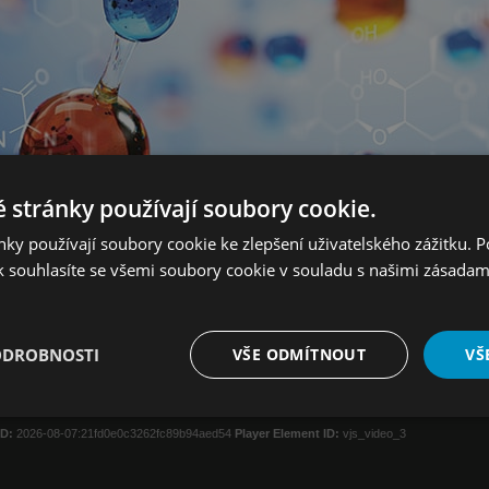
 stránky používají soubory cookie.
ky používají soubory cookie ke zlepšení uživatelského zážitku. 
 souhlasíte se všemi soubory cookie v souladu s našimi zásadam
S (z anglického Curved Position-Sensitive Detector), který umožňuje simultánní dete
y a studie vývoje krystalických fází a fázových přechodů.
ODROBNOSTI
VŠE ODMÍTNOUT
VŠ
é
Výkonové
Soubory cílení
Funkční soubory
soubory