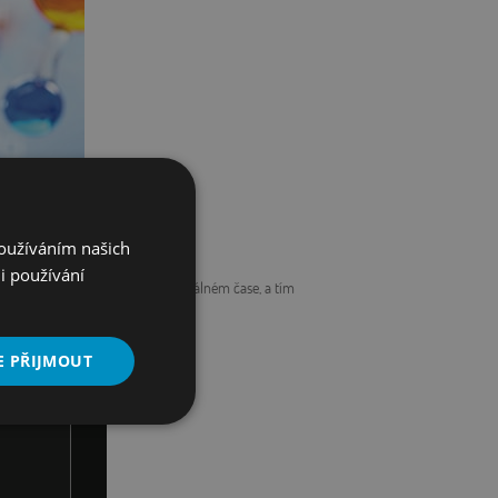
Používáním našich
i používání
kci celého úhlového rozsahu v reálném čase, a tím
E PŘIJMOUT
Nezařazené
soubory