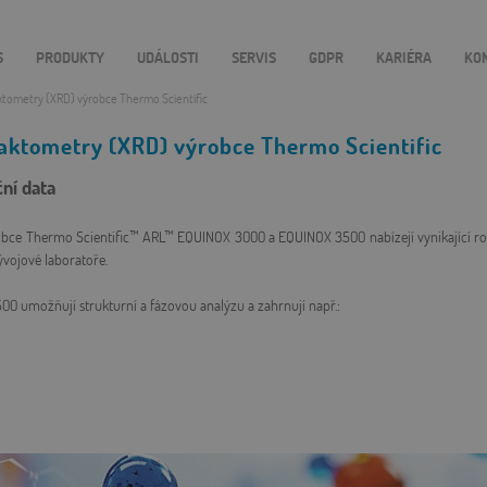
S
PRODUKTY
UDÁLOSTI
SERVIS
GDPR
KARIÉRA
KO
ktometry (XRD) výrobce Thermo Scientific
raktometry (XRD) výrobce Thermo Scientific
ní data
obce Thermo Scientific™ ARL™ EQUINOX 3000 a EQUINOX 3500 nabízejí vynikající roz
ývojové laboratoře.
 umožňují strukturní a fázovou analýzu a zahrnují např.: