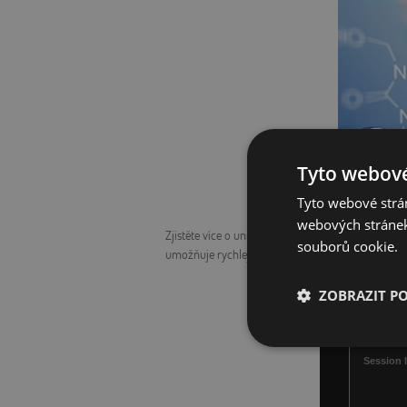
Tyto webové
Tyto webové strán
webových stránek
Zjistěte více o unikátním zakřiveném detektoru CP
souborů cookie.
umožňuje rychlejší časy analýz, in-situ experiment
ZOBRAZIT P
Nezbytně nutn
soubory