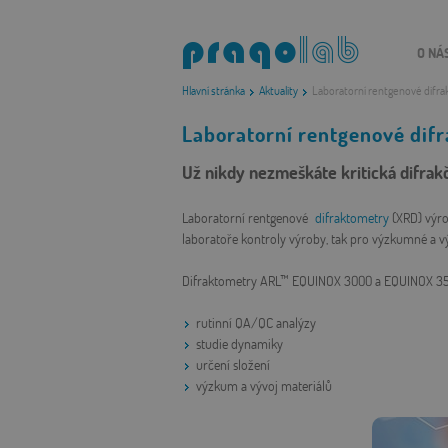
O NÁ
Hlavní stránka
Aktuality
Laboratorní rentgenové difra
Laboratorní rentgenové dif
Už nikdy nezmeškáte kritická difrakč
Laboratorní rentgenové
difraktometry
(XRD) výr
laboratoře kontroly výroby, tak pro výzkumné a v
Difraktometry ARL™ EQUINOX 3000 a EQUINOX 3500
rutinní QA/QC analýzy
studie dynamiky
určení složení
výzkum a vývoj materiálů