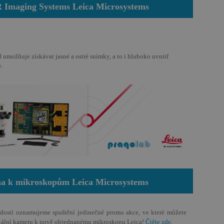
.pragolab.cz
1 sekunda
Cookie generovaný aplikacemi založený
 Imaging Systems Leica Microsystems
Toto je univerzální identifikátor použív
proměnných relací uživatelů. Obvykle s
vygenerované číslo, jeho použití může b
daný web, ale dobrým příkladem je udr
stavu uživatele mezi stránkami.
d
1 měsíc
Tento soubor cookie slouží k udržování 
Microsoft
ožňuje získávat jasné a ostré snímky, a to i hluboko uvnitř
serverem pro Microsoft Forms, která je
forms.office.com
stránky.
e
.
ionToken
Zavřením
Toto je cookie proti padělání nastaven
Microsoft
prohlížeče
aplikacemi vytvořenými pomocí technol
Corporation
Je navržen tak, aby zastavil neoprávněn
forms.office.com
obsahu na web, známý jako Cross-Site R
Neobsahuje žádné informace o uživateli 
zavření prohlížeče.
nt
1 měsíc
Tento soubor cookie používá služba Coo
CookieScript
zapamatování předvoleb souhlasu se s
pragolab.cz
návštěvníků. Je nutné, aby banner cook
fungoval správně.
METADATA
6 měsíců
Tento soubor cookie slouží k ukládání s
YouTube
volby soukromí pro jejich interakci s 
.youtube.com
údaje o souhlasu návštěvníka s různým
ma k mikroskopům Leica Microsystems
osobních údajů a nastavením, které zajist
preference budou v budoucích sezeních
adostí oznamujeme spuštění jedinečné promo akce, ve které můžete
gitální kameru k nově objednanému mikroskopu Leica!
Čtěte zde
.