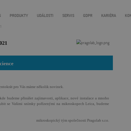
S
PRODUKTY
UDÁLOSTI
SERVIS
GDPR
KARIÉRA
KO
1
021
cience
Tentokrát pro Vás máme několik novinek.
, kde budeme přinášet zajímavosti, aplikace, nové instalace a mnoho
lubit se Vašimi snímky pořízenými na mikroskopech Leica, budeme
mikroskopický tým společnosti Pragolab s.r.o.