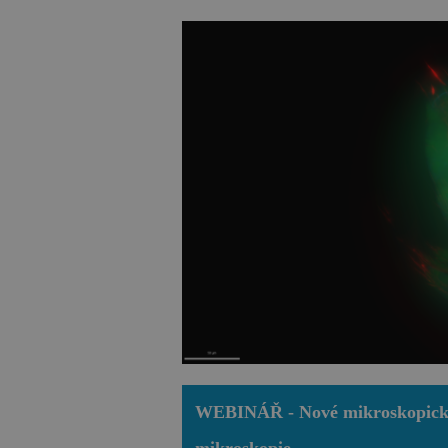
WEBINÁŘ - Nové mikroskopické