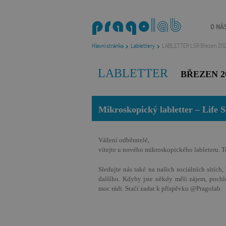
O NÁ
Hlavní stránka
Lablettery
LABLETTER LSR Březen 202
LABLETTER
BŘEZEN 2
Mikroskopický labletter – Life S
Vážení odběratelé,
vítejte u nového mikroskopického lableteru. 
Sledujte nás také na našich sociálních sítích
dalšího. Kdyby jste někdy měli zájem, poch
moc rádi. Stačí zadat k příspěvku @Pragolab.