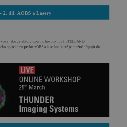
 2. díl: AOBS a Lasery
é soubory
Výkonové soubory
Soubory cílení
Funkční soubory
Neza
ekce a jaké detektory jsou možné pro nový STELLARIS
icko optickému prvku AOBS a laserům, které je možné připojit do
ry cookie umožňují základní funkce webových stránek, jako je přihlášení uživatele a
zbytně nutných souborů cookie správně používat.
Provider
/
Vyprší
Popis
Doména
.pragolab.cz
1 sekunda
Cookie pro funkci hodnocení
led
.pragolab.cz
1 sekunda
Cookie pro funkci formuláře schůzek
.pragolab.cz
1 sekunda
Cookie pro funkci GDPR
1 sekunda
Cookie generovaný aplikacemi založený
PHP.net
Toto je univerzální identifikátor použív
www.pragolab.cz
proměnných relací uživatelů. Obvykle s
vygenerované číslo, jeho použití může b
daný web, ale dobrým příkladem je udr
stavu uživatele mezi stránkami.
Google Privacy Policy