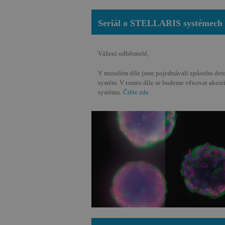
Seriál o STELLARIS systémech -
Vážení odběratelé,
Nezbytně nutn
V minulém díle jsme pojednávali způsobu det
systém. V tomto díle se budeme věnovat akust
Nezbytně nutné soubo
systému.
Čtěte zde
.
stránky nelze bez ne
Název
rating
meetingFormDisab
acceptCookies
PHPSESSID