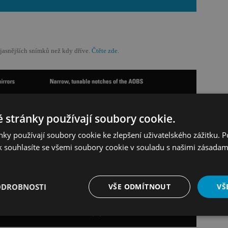
a jasnějších snímků než kdy dříve.
Čtěte zde
.
 stránky používají soubory cookie.
ky používají soubory cookie ke zlepšení uživatelského zážitku. 
 souhlasíte se všemi soubory cookie v souladu s našimi zásadam
ODROBNOSTI
VŠE ODMÍTNOUT
VŠ
é
Výkonové
Soubory cílení
Funkční soubory
soubory