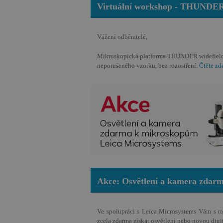
957f_Uk6
Virtuální workshop - THUNDER
Vážení odběratelé,
FormsWebSessionI
Mikroskopická platforma THUNDER widefield um
neporušeného vzorku, bez rozostření.
Čtěte zd
__RequestVerificat
CookieScriptConse
VISITOR_PRIVACY_
Akce: Osvětlení a kamera zdar
Ve spolupráci s Leica Microsystems Vám s r
zcela zdarma získat osvětlení nebo novou di