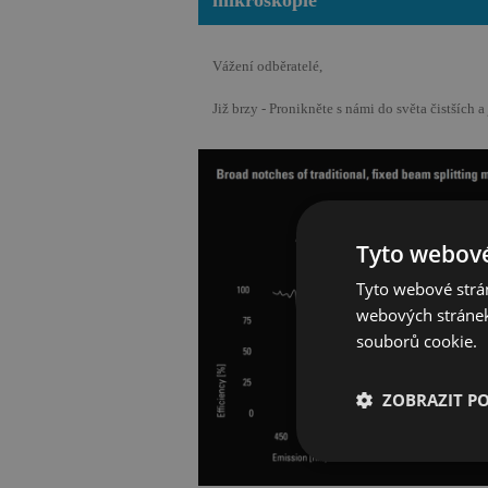
mikroskopie
Vážení odběratelé,
Již brzy - Pronikněte s námi do světa čistších 
Tyto webové
Tyto webové strán
webových stránek
souborů cookie.
ZOBRAZIT P
Nezbytně nutn
soubory