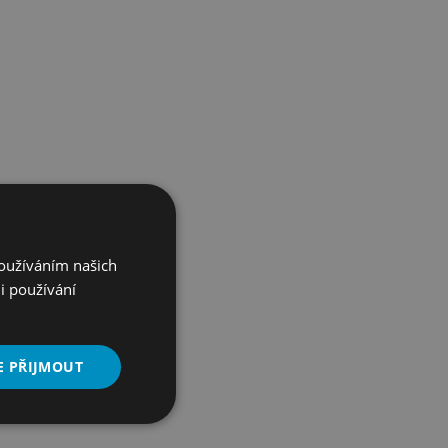
Používáním našich
i používání
E PŘIJMOUT
Nezařazené
soubory