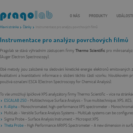
O NÁS
PRODUKTY
UDÁLOST
Hlavní stránka
Články
Instrumentace pro analýzu povrchových filmů
Instrumentace pro analýzu povrchových filmů
Pragolab se stává výhradním zástupcem firmy
Thermo Scientific
pro mikroanalyz
(Auger Electron Spectroscopy).
Obě metody jsou založené na sledování kinetické energie elektronů emitovaných z
kvalitativní a kvantitativní informace o složení těchto částí vzorku, hloubkovém
používá označení ESCA (Electron Spectroscopy for Chemical Analysis).
To vše umožňují špičkové XPS analyzátory firmy Thermo Scientific - více na stránká
ESCALAB 250
- Multitechnique Surface Analysis - True multitechnique, XPS, AES
K-Alpha
- Monochromated, high-performance XPS spectrometer - Monochromat
MultiLab - Versitile Surface Analysis Systems - MultiLab systems can be configur
Sigma Probe - Surface Analysis Instrument - Microspot XPS
Theta Probe
- High Performance ARXPS Spectrometer - A new dimension in surfa