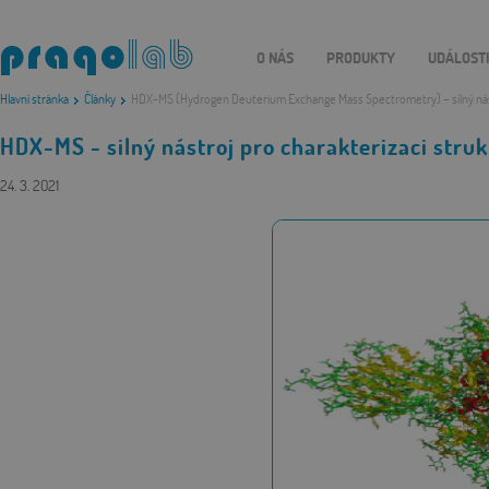
O NÁS
PRODUKTY
UDÁLOST
Hlavní stránka
Články
HDX-MS (Hydrogen Deuterium Exchange Mass Spectrometry) – silný nástr
HDX-MS - silný nástroj pro charakterizaci stru
24. 3. 2021