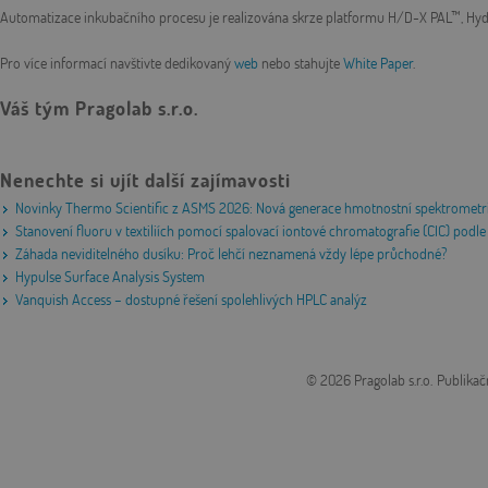
Automatizace inkubačního procesu je realizována skrze platformu H/D-X PAL™, Hy
Pro více informací navštivte dedikovaný
web
nebo stahujte
White Paper
.
Váš tým Pragolab s.r.o.
Nenechte si ujít další zajímavosti
Novinky Thermo Scientific z ASMS 2026: Nová generace hmotnostní spektrometri
Stanovení fluoru v textiliích pomocí spalovací iontové chromatografie (CIC) po
Záhada neviditelného dusíku: Proč lehčí neznamená vždy lépe průchodné?
Hypulse Surface Analysis System
Vanquish Access – dostupné řešení spolehlivých HPLC analýz
© 2026 Pragolab s.r.o.
Publikač