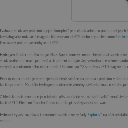
Evaluace struktury proteinů a jejich komplexů je zcela zásadní pro pochopení jejich 
krystalografie, nukleární magnetická rezonance (NMR) nebo cryo-elektronová
mikro
limitovaný počtem aminokyselin (NMR).
Hydrogen Deuterium Exchange Mass Spectrometry, neboli hmotností spektrometr
strukturální informace proteinů a strukturní biologie. Její výhodou je možnost st
ve výběru proteomického experimentu (Bottom-up MS s možností ETD fragmentace
Princip experimentu je velmi zjednodušeně založen na inkubaci proteinu v deute
kostře proteinu. Míra této hydrogen-deuteriové výměny dává informaci o vztahu pro
Z hlediska instrumentace je u tohoto přístupu kritické rozlišení (velké množství 
kostře (ETD, Electron Transfer Dissociation) a přesně vyvinutý software.
Hybridní vysokorozlišovací hmotností spektrometry řady
Exploris™
na bázi orbitální
volbou.