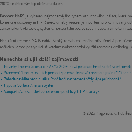
210°C s elektrickým teplotním modulem.
Reometr MARS je vybaven nejmodernějším typem vzduchového ložiska, které po
komerčně dostupnými FT-IR spektrometry opatřenými portem pro kolimovaný optick
zajištěná kontrola teploty systému, horizontální pozice spodní desky a simultánní zá
Modulární reometr MARS nabízí široký rozsah volitelného příslušenství pro různé 
měřících komor poskytující uživatelům nadstandardní využití reometru v tribologii, e
Nenechte si ujít další zajímavosti
Novinky Thermo Scientific z ASMS 2026: Nová generace hmotnostní spektrometri
Stanovení fluoru v textiliích pomocí spalovací iontové chromatografie (CIC) po
Záhada neviditelného dusíku: Proč lehčí neznamená vždy lépe průchodné?
Hypulse Surface Analysis System
Vanquish Access – dostupné řešení spolehlivých HPLC analýz
© 2026 Pragolab s.r.o.
Publikač