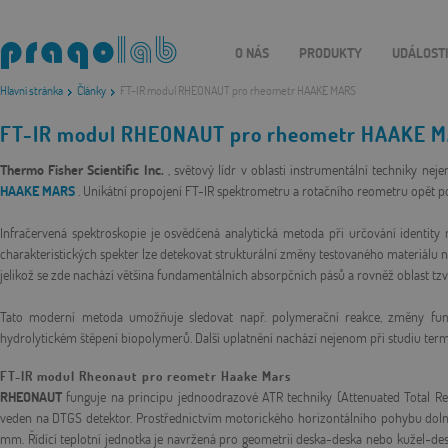
O NÁS
PRODUKTY
UDÁLOST
Hlavní stránka
Články
FT-IR modul RHEONAUT pro rheometr HAAKE MARS
FT-IR modul RHEONAUT pro rheometr HAAKE 
Thermo Fisher Scientific Inc.
, světový lídr v oblasti instrumentální techniky n
HAAKE MARS
. Unikátní propojení FT-IR spektrometru a rotačního reometru opět p
Infračervená spektroskopie je osvědčená analytická metoda při určování identity 
charakteristických spekter lze detekovat strukturální změny testovaného materiálu 
jelikož se zde nachází většina fundamentálních absorpčních pásů a rovněž oblast tzv. '
Tato moderní metoda umožňuje sledovat např. polymerační reakce, změny funk
hydrolytickém štěpení biopolymerů. Další uplatnění nachází nejenom při studiu termi
FT-IR modul Rheonaut pro reometr Haake Mars
RHEONAUT
funguje na principu jednoodrazové ATR techniky (Attenuated Total R
veden na DTGS detektor. Prostřednictvím motorického horizontálního pohybu doln
mm. Řídící teplotní jednotka je navržená pro geometrii deska-deska nebo kužel-de