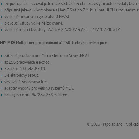
lze postupně obsazovat jedním až šestnácti zcela nezávislými potenciostaty bez i
přípustné jakékoliv kombinace s i bez EIS až do 7 MHz, s i bez ULCM s rozlišením a
volitelně Linear scan generator (1 MV/s),
plovoucí vstupy volitelně izolované,
volitelné interní boostery 1 A/48 V, 2 A/30 V, 4 A/[-4;14] V, 10 A/[0;5] V.
MP-MEA
Multiplexer pro přepínání až 256-ti elektrodového pole
zařízení je určeno pro Micro Electrode Array (MEA),
až 256 pracovních elektrod,
EIS až do 100 kHz (1%, 1°),
3 elektrodový set-up,
vestavěná Faradayova klec,
adaptér vhodný pro většinu systémů MEA,
konfigurace pro 64, 128 a 256 elektrod.
© 2026 Pragolab s.r.o.
Publikač