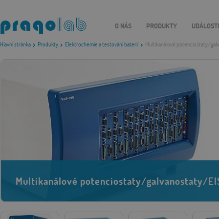
O NÁS
PRODUKTY
UDÁLOST
Hlavní stránka
Produkty
Elektrochemie a testování baterií
Multikanálové potenciostaty/gal
Multikanálové potenciostaty/galvanostaty/EI