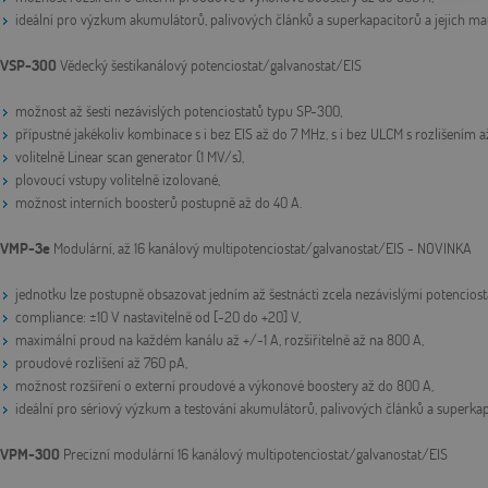
ideální pro výzkum akumulátorů, palivových článků a superkapacitorů a jejich mat
VSP-300
Vědecký šestikanálový potenciostat/galvanostat/EIS
možnost až šesti nezávislých potenciostatů typu SP-300,
přípustné jakékoliv kombinace s i bez EIS až do 7 MHz, s i bez ULCM s rozlišením a
volitelně Linear scan generator (1 MV/s),
plovoucí vstupy volitelně izolované,
možnost interních boosterů postupně až do 40 A.
VMP-3e
Modulární, až 16 kanálový multipotenciostat/galvanostat/EIS - NOVINKA
jednotku lze postupně obsazovat jedním až šestnácti zcela nezávislými potenciosta
compliance: ±10 V nastavitelně od [-20 do +20] V,
maximální proud na každém kanálu až +/-1 A, rozšiřitelně až na 800 A,
proudové rozlišení až 760 pA,
možnost rozšíření o externí proudové a výkonové boostery až do 800 A,
ideální pro sériový výzkum a testování akumulátorů, palivových článků a superkapa
VPM-300
Precizní modulární 16 kanálový multipotenciostat/galvanostat/EIS