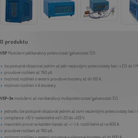
O produktu
VSP
Modulární pětikanálový potenciostat/galvanostat/EIS
lze postupně obsazovat jedním až pěti nezávislými potenciostaty bez i s EIS do 1 
proudové rozlišení až 760 pA,
možnost rozšíření o externí proudové boostery až do 100 A,
možnost rozšíření 4 A boostery.
VSP-3e
modulární, až osmikanálový multipotenciostat/galvanostat/EIS
jednotku lze postupně obsazovat jedním až osmi nezávislými potenciostaty bez i s
compliance: ±10 V nastavitelně od [-20 do +20] V,
maximální proud na každém kanálu až +/-1 A, rozšiřitelně až na 800 A,
proudové rozlišení až 760 pA,
možnost rozšíření o externí proudové a výkonové boostery až do 800 A,