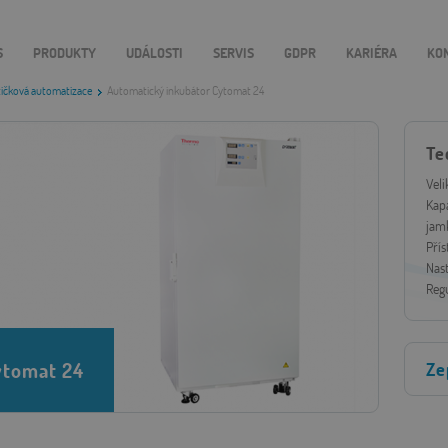
S
PRODUKTY
UDÁLOSTI
SERVIS
GDPR
KARIÉRA
KO
ičková automatizace
Automatický inkubátor Cytomat 24
Te
Vel
Kapa
jam
Přís
Nast
Regu
ytomat 24
Ze