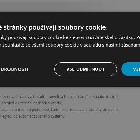
inkubátor je ideálním řešením pro skladování a inkubaci s maximální
 stránky používají soubory cookie.
atický inkubátor s kapacitou až 504 standardních mikrodestiček a je
e teplotním rozsahem a polohou brány pro výstup destiček. Jeho design
ky používají soubory cookie ke zlepšení uživatelského zážitku. 
jišťují reprodukovatelnost vašich pracovních postupů. Časová dostupnost
 souhlasíte se všemi soubory cookie v souladu s našimi zásadam
erezové oceli, který lze snadno udržovat v čistotě. Možnost měděné
ODROBNOSTI
VŠE ODMÍTNOUT
VŠ
. Stojany jsou vyrobeny z nerezové oceli je možné je sterilizovat v
tváří stabilní a vysokou hladinu vlhkosti. Inkubátor umožňuje regulaci
é
Výkonové
Soubory cílení
Funkční soubory
soubory
 skenování čárových kódů libovolných pozic uvnitř inkubátoru, čímž
 přehled o umístění destiček a vzorků.
ladící a ohřevnou jednotkou, která je konstruována tak, aby umožnila
ntegraci do automatizovaného systému.
é soubory
Výkonové soubory
Soubory cílení
Funkční soubory
Neza