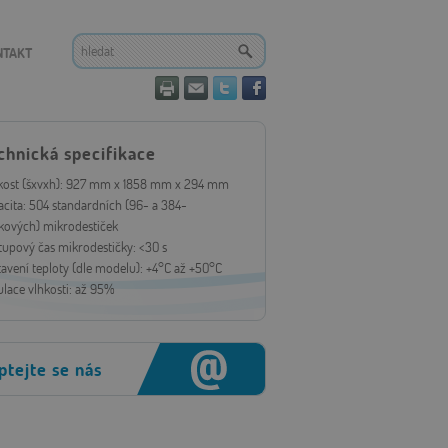
NTAKT
chnická specifikace
ikost (šxvxh): 927 mm x 1858 mm x 294 mm
cita: 504 standardních (96- a 384-
kových) mikrodestiček
tupový čas mikrodestičky: <30 s
avení teploty (dle modelu): +4°C až +50°C
lace vlhkosti: až 95%
ptejte se nás