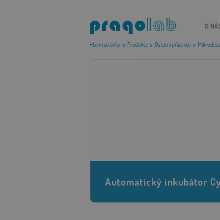
O NÁ
Hlavní stránka
Produkty
Ostatní přístroje
Mikrodest
Automatický inkubátor C