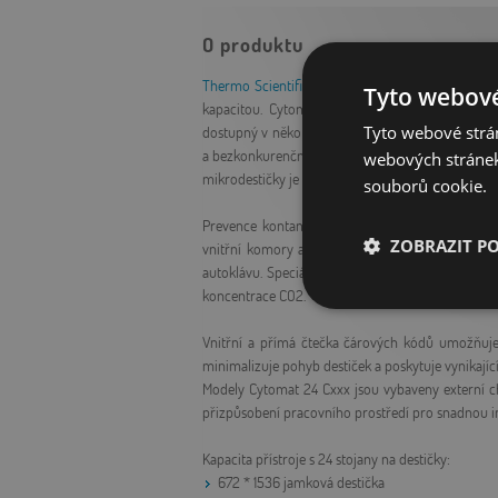
O produktu
Thermo Scientific
Cytomat série 24 automatický 
Tyto webové
kapacitou. Cytomat 24 C je volně stojící autom
dostupný v několika různých modelech, lišících s
Tyto webové strán
a bezkonkurenční rozložení a stabilita teploty za
webových stránek
mikrodestičky je méně než 30 sekund.
souborů cookie.
Prevence kontaminace je zajištěna povrchem z n
ZOBRAZIT P
vnitřní komory a dekontaminace peroxidem vodíku
autoklávu. Speciální vnitřní rezervoár na vodu vy
koncentrace CO2.
Nezbytně nutn
soubory
Vnitřní a přímá čtečka čárových kódů umožňuje
minimalizuje pohyb destiček a poskytuje vynikající
Modely Cytomat 24 Cxxx jsou vybaveny externí ch
přizpůsobení pracovního prostředí pro snadnou i
Kapacita přístroje s 24 stojany na destičky:
672 * 1536 jamková destička
Nezbytně nutn