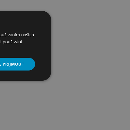
Používáním našich
i používání
E PŘIJMOUT
Nezařazené
soubory
řazené soubory