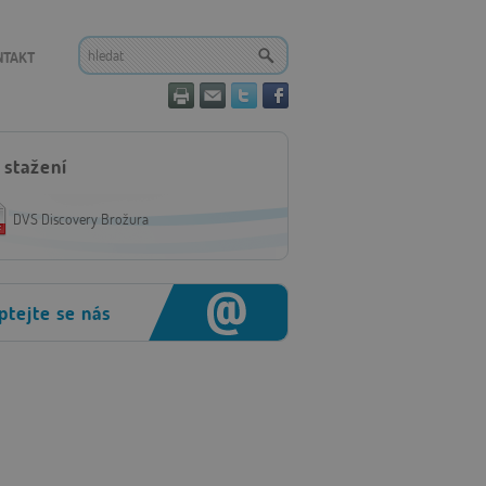
NTAKT
 stažení
DVS Discovery Brožura
ptejte se nás