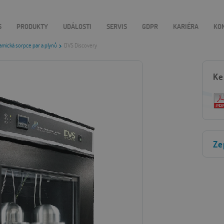
S
PRODUKTY
UDÁLOSTI
SERVIS
GDPR
KARIÉRA
KO
mická sorpce par a plynů
DVS Discovery
Ke
Ze