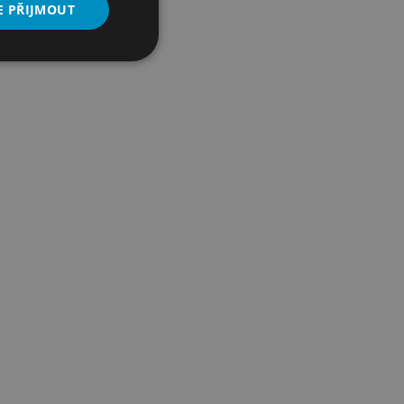
E PŘIJMOUT
Nezařazené
soubory
řazené soubory
 správa účtu. Webové
mi na jazyce PHP.