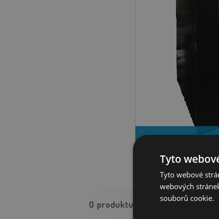
DVS Discovery
Tyto webové
Tyto webové strán
webových stránek
souborů cookie.
O produktu