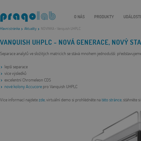
O NÁS
PRODUKTY
UDÁLOST
Hlavní stránka
Aktuality
NOVINKA - Vanquish UHPLC
VANQUISH UHPLC - NOVÁ GENERACE, NOVÝ STA
Separace analytů ve složitých matricích se stává mnohem jednodušší: představuje
lepší separace
více výsledků
excelentní Chromeleon CDS
nové kolony Accucore
pro Vanquish UHPLC
Více informací najdete
zde
, virtuální demo si prohlédněte na
této stránce
, stáhněte 