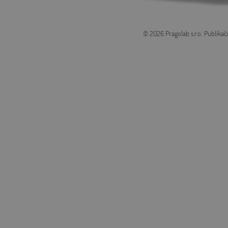
© 2026 Pragolab s.r.o.
Publikač