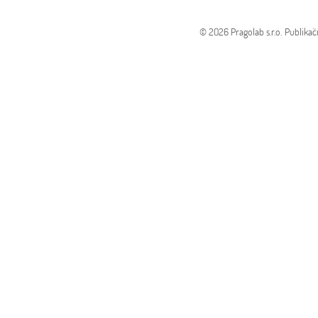
© 2026 Pragolab s.r.o.
Publikač