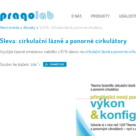
O NÁS
PRODUKTY
UDÁLOST
Hlavní stránka
Aktuality
SLEVA - Cirkulační lázně a ponorné cirkulátory
Sleva: cirkulační lázně a ponorné cirkulátory
Využijte časově omezenou nabídku s 10 % slevou na
cirkulační lázně a ponorné cirk
Soubor ke stažení:
zde
">