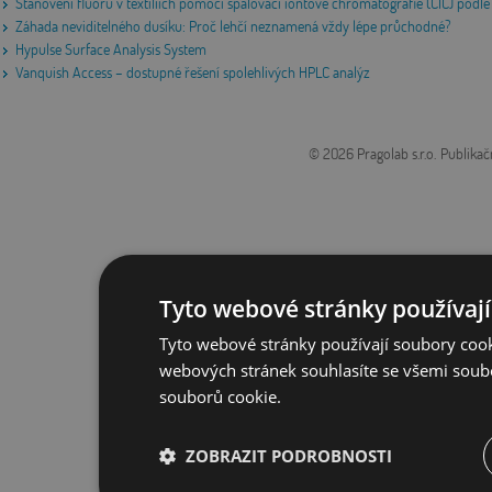
Stanovení fluoru v textiliích pomocí spalovací iontové chromatografie (CIC) po
Záhada neviditelného dusíku: Proč lehčí neznamená vždy lépe průchodné?
Hypulse Surface Analysis System
Vanquish Access – dostupné řešení spolehlivých HPLC analýz
© 2026 Pragolab s.r.o.
Publikač
Tyto webové stránky používají
Tyto webové stránky používají soubory cook
webových stránek souhlasíte se všemi soub
souborů cookie.
ZOBRAZIT PODROBNOSTI