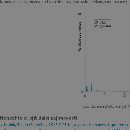
kompatibilní s fluorescenční a MS detekcí. Tato vícemodální kolona je jedinečná svým
Obr.3: Separace 2AB-značených N
Nenechte si ujít další zajímavosti
Novinky Thermo Scientific z ASMS 2026: Nová generace hmotnostní spektrometri