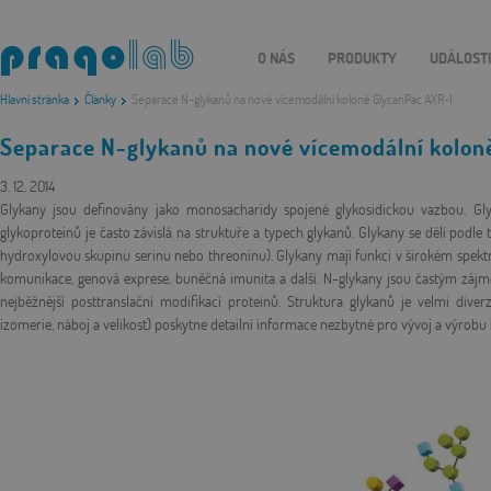
O NÁS
PRODUKTY
UDÁLOST
Hlavní stránka
Články
Separace N-glykanů na nové vícemodální koloně GlycanPac AXR-1
Separace N-glykanů na nové vícemodální kolon
3. 12. 2014
Glykany jsou definovány jako monosacharidy spojené glykosidickou vazbou. Glyka
glykoproteinů je často závislá na struktuře a typech glykanů. Glykany se dělí pod
hydroxylovou skupinu serinu nebo threoninu). Glykany mají funkci v širokém spektr
komunikace, genová exprese, buněčná imunita a další. N-glykany jsou častým zájmem
nejběžnější posttranslační modifikací proteinů. Struktura glykanů je velmi div
izomerie, náboj a velikost) poskytne detailní informace nezbytné pro vývoj a výrobu 