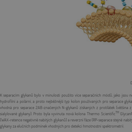
O
K separacím glykanů bylo v minulosti použito více separačních módů, jako jsou no
hydrofilní a polární, a proto nejběžnější typ kolon používaných pro separace gly
vhodná pro separace 2AB-značených N-glykanů získaných z protilátek (většina z 
TM
sialylované glykany). Proto byla vyvinuta nová kolona Thermo Scientific
Glycan
(WAX-retence negativně nabitých glykanů) a reverzní fáze (RP-separace stejně nabitý
glykany za elučních podmínek vhodných pro detekci hmotnostní spektrometrií.