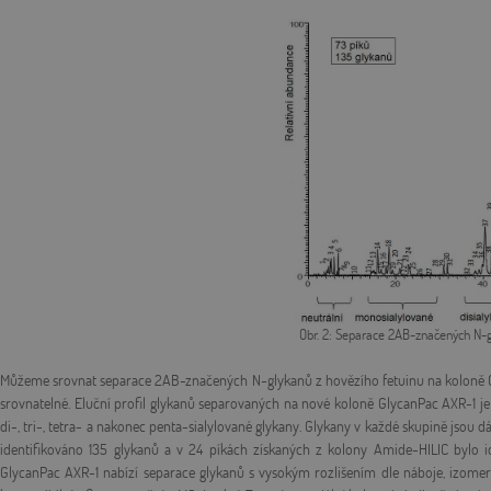
Obr. 2: Separace 2AB-značených N-g
Můžeme srovnat separace 2AB-značených N-glykanů z hovězího fetuinu na koloně Gl
srovnatelné. Eluční profil glykanů separovaných na nové koloně GlycanPac AXR-1 je
di-, tri-, tetra- a nakonec penta-sialylované glykany. Glykany v každé skupině jsou 
identifikováno 135 glykanů a v 24 píkách získaných z kolony Amide-HILIC bylo 
GlycanPac AXR-1 nabízí separace glykanů s vysokým rozlišením dle náboje, izomeri