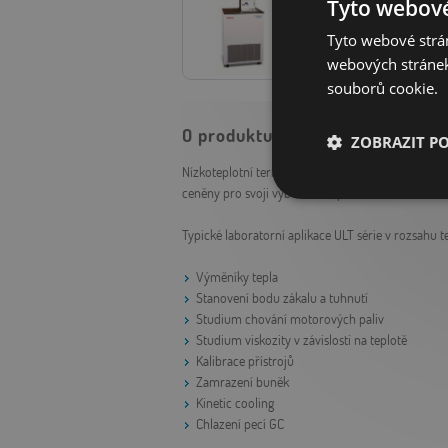
Tyto webové
Tyto webové strán
webových stránek
souborů cookie.
O produktu
ZOBRAZIT P
Nízkoteplotní termostaty Thermo Scientific řady N
ceněny pro svoji výbornou teplotní stabilitu (±0,0
Nezbytně nutn
soubory
Typické laboratorní aplikace ULT série v rozsahu t
Výměníky tepla
Stanovení bodu zákalu a tuhnutí
Studium chování motorových paliv
Studium viskozity v závislosti na teplotě
Kalibrace přístrojů
Nezbytně nutn
Zamrazení buněk
Nezbytně nutné soubo
Kinetic cooling
stránky nelze bez ne
Chlazení pecí GC