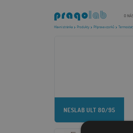
O NÁ
Hlavní stránka
Produkty
Příprava vzorků
Termostaty
NESLAB ULT 80/95