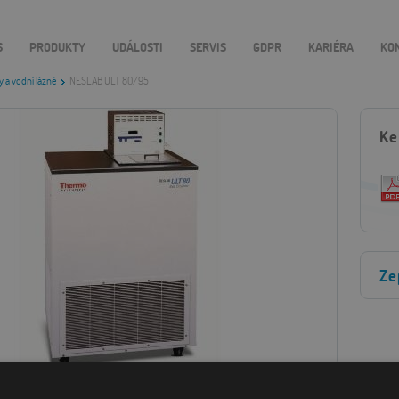
S
PRODUKTY
UDÁLOSTI
SERVIS
GDPR
KARIÉRA
KO
 a vodní lázně
NESLAB ULT 80/95
Ke
Ze