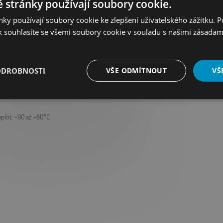
 stránky používají soubory cookie.
ky používají soubory cookie ke zlepšení uživatelského zážitku. 
 souhlasíte se všemi soubory cookie v souladu s našimi zásadam
ODROBNOSTI
VŠE ODMÍTNOUT
VŠ
ESLAB ULT jsou konstruovány pro interní i externí chlazení a jsou
2/0,03°C) a robustní konstrukce.
é
Výkonové
Soubory cílení
Funkční soubory
soubory
eplot: -90 až +80°C
é soubory
Výkonové soubory
Soubory cílení
Funkční soubory
Neza
ry cookie umožňují základní funkce webových stránek, jako je přihlášení uživatele a
zbytně nutných souborů cookie správně používat.
Provider
/