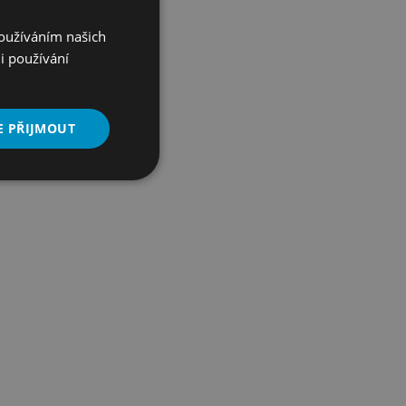
Používáním našich
i používání
E PŘIJMOUT
Nezařazené
soubory
řazené soubory
 správa účtu. Webové