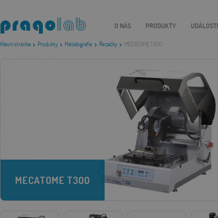
O NÁS
PRODUKTY
UDÁLOST
Hlavní stránka
Produkty
Metalografie
Řezačky
MECATOME T300
MECATOME T300