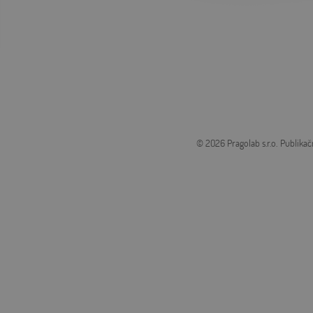
© 2026 Pragolab s.r.o.
Publikač