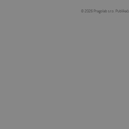
© 2026 Pragolab s.r.o.
Publikač