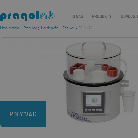
O NÁS
PRODUKTY
UDÁLOST
Hlavní stránka
Produkty
Metalografie
Zalévání
POLY´VAC
POLY´VAC