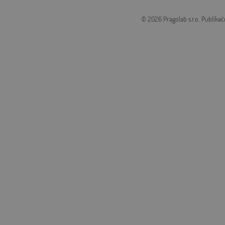
© 2026 Pragolab s.r.o.
Publikač