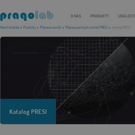
O NÁS
PRODUKTY
UDÁLOST
Hlavní stránka
Produkty
Příprava vzorků
Příprava pevných vzorků PRESI
Katalog PRESI
Katalog PRESI