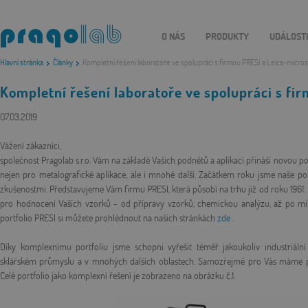
O NÁS
PRODUKTY
UDÁLOST
Hlavní stránka
Články
Kompletní řešení laboratoře ve spolupráci s firmou PRESI a Leica-micr
Kompletní řešení laboratoře ve spolupráci s f
07.03.2019
Vážení zákazníci,
společnost Pragolab s.r.o. Vám na základě Vašich podnětů a aplikací přináší novou po
nejen pro metalografické aplikace, ale i mnohé další. Začátkem roku jsme naše p
zkušenostmi. Představujeme Vám firmu PRESI, která působí na trhu již od roku 1961.
pro hodnocení Vašich vzorků - od přípravy vzorků, chemickou analýzu, až po mi
portfolio PRESI si můžete prohlédnout na našich stránkách
zde
.
Díky komplexnímu portfoliu jsme schopni vyřešit téměř jakoukoliv industriální ap
sklářském průmyslu a v mnohých dalších oblastech. Samozřejmě pro Vás máme př
Celé portfolio jako komplexní řešení je zobrazeno na obrázku č.1.