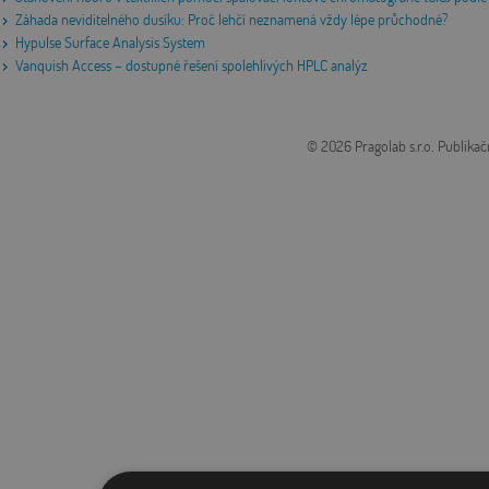
Záhada neviditelného dusíku: Proč lehčí neznamená vždy lépe průchodné?
Hypulse Surface Analysis System
Vanquish Access – dostupné řešení spolehlivých HPLC analýz
© 2026 Pragolab s.r.o.
Publikač