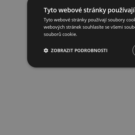
Tyto webové stránky používají
Tyto webové stránky používají soubory cook
webových stránek souhlasíte se všemi soub
souborů cookie.
ZOBRAZIT PODROBNOSTI
Nezbytně nutné
Výkonové
S
soubory
soubory
Nezbytně nutné soubory
Výkonové soubory
Nezbytně nutné soubory cookie umožňují základní funkce
stránky nelze bez nezbytně nutných souborů cookie spr