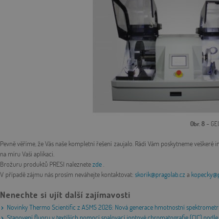
Obr. 8
– GE
Pevně věříme, že Vás naše kompletní řešení zaujalo. Rádi Vám poskytneme veškeré in
na míru Vaši aplikaci.
Brožuru produktů PRESI naleznete
zde
.
V případě zájmu nás prosím neváhejte kontaktovat:
skorik@pragolab.cz
a
kopecky@p
Nenechte si ujít další zajímavosti
Novinky Thermo Scientific z ASMS 2026: Nová generace hmotnostní spektrometri
Stanovení fluoru v textiliích pomocí spalovací iontové chromatografie (CIC) po