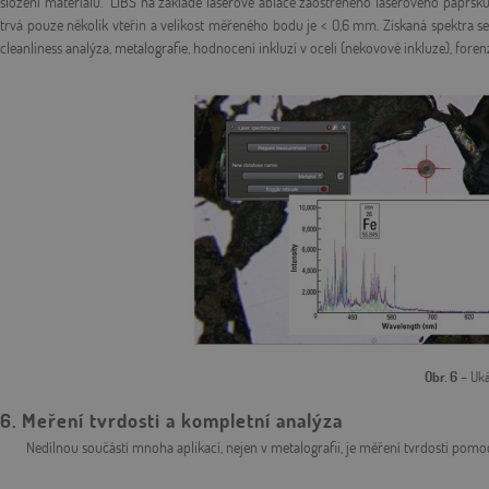
složení materiálů. LIBS na základě laserové ablace zaostřeného laserového paprsku
trvá pouze několik vteřin a velikost měřeného bodu je < 0,6 mm. Získaná spektra se p
cleanliness analýza, metalografie, hodnocení inkluzí v oceli (nekovové inkluze), foren
Obr. 6
– Uká
6. Meření tvrdosti a kompletní analýza
Nedílnou součástí mnoha aplikací, nejen v metalografii, je měření tvrdosti pomoc