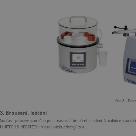
Obr. 3
– Proce
3. Broušení, leštění
Součástí přípravy vzorků je jejich následné broušení a leštění. V nabídce jsou ře
MINITECH & MECATECH). Video ukázka přístrojů
zde
.