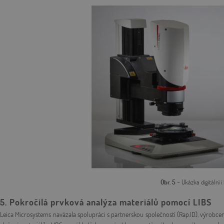
Obr. 5
– Ukázka digitální 
5. Pokročilá prvková analýza materiálů pomocí LIBS
Leica Microsystems navázala spolupráci s partnerskou společností (Rap.ID), výrob