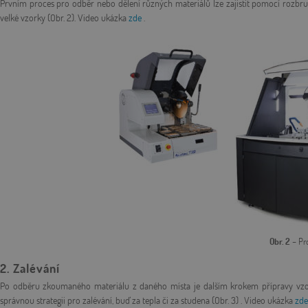
Prvním proces pro odběr nebo dělení různých materiálů lze zajistit pomocí rozbru
velké vzorky (Obr. 2). Video ukázka
zde
.
Obr. 2
– Pr
2. Zalévání
Po odběru zkoumaného materiálu z daného místa je dalším krokem přípravy vzorků
správnou strategii pro zalévání, buď za tepla či za studena (Obr. 3) . Video ukázka
zd