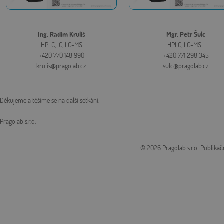
Ing. Radim Kruliš
Mgr. Petr Šulc
HPLC, IC, LC-MS
HPLC, LC-MS
+420 770 148 990
+420 771 298 345
krulis@pragolab.cz
sulc@pragolab.cz
Děkujeme a těšíme se na další setkání.
Pragolab s.r.o.
© 2026 Pragolab s.r.o.
Publikač