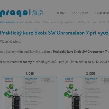
O NÁS
PRODUKTY
UDÁLOST
Hlavní stránka
Praktický kurz Škola SW Chromeleon 7 při využití v LC/IC/GC/MS - online 30. 9. - 2.
Praktický kurz Škola SW Chromeleon 7 při využ
Vážení účastníci,
rádi bychom vám poděkovali za zájem o
Praktický kurz Škola SW Chromeleon 7
p
Níže naleznete
záznamy
z jednotlivých dnů, které jsou ke zhlédnutí
do 12. 12. 2025
1. DEN
2. DEN