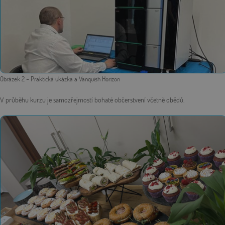
Obrázek
2
– Praktická ukázka a Vanquish Horizon
V průběhu kurzu je samozřejmostí bohaté občerstvení včetně obědů.