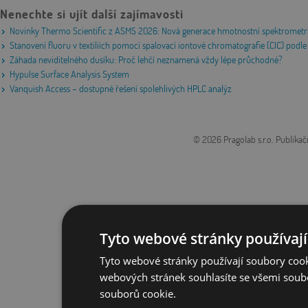
Nenechte si ujít další zajímavosti
Novinky Thermo Scientific z ASMS 2026: Nová generace hmotnostní spektrometri
Stanovení fluoru v textiliích pomocí spalovací iontové chromatografie (CIC) po
Záhada neviditelného dusíku: Proč lehčí neznamená vždy lépe průchodné?
Hypulse Surface Analysis System
Vanquish Access – dostupné řešení spolehlivých HPLC analýz
© 2026 Pragolab s.r.o.
Publikač
Tyto webové stránky používají
Tyto webové stránky používají soubory cook
webových stránek souhlasíte se všemi soub
souborů cookie.