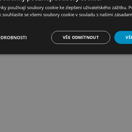
ky používají soubory cookie ke zlepšení uživatelského zážitku. 
 souhlasíte se všemi soubory cookie v souladu s našimi zásadam
ODROBNOSTI
VŠE ODMÍTNOUT
VŠ
é
Výkonové
Soubory cílení
Funkční soubory
soubory
é soubory
Výkonové soubory
Soubory cílení
Funkční soubory
Neza
ry cookie umožňují základní funkce webových stránek, jako je přihlášení uživatele a
zbytně nutných souborů cookie správně používat.
Provider
/
Vyprší
Popis
Doména