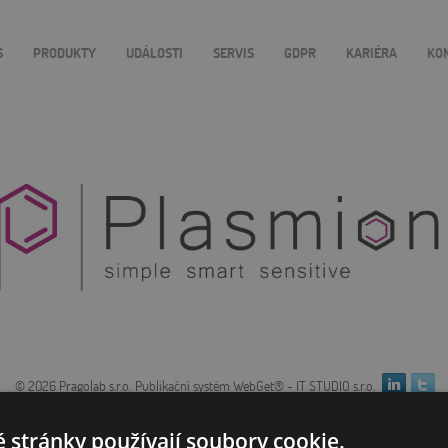
S
PRODUKTY
UDÁLOSTI
SERVIS
GDPR
KARIÉRA
KO
© 2026 Pragolab s.r.o.
Publikační­ systém WebGet® - IT STUDIO s.r.o.
 stránky používají soubory cookie.