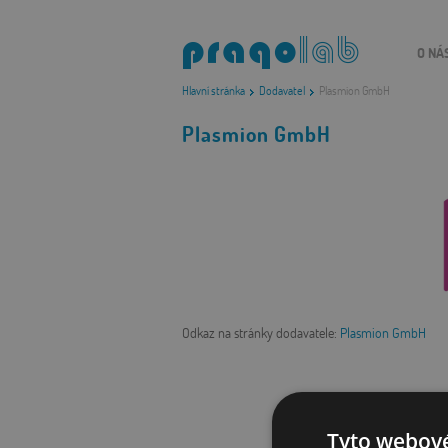
O NÁ
Hlavní stránka
Dodavatel
Plasmion GmbH
Plasmion GmbH
Odkaz na stránky dodavatele:
Plasmion GmbH
Tyto webové