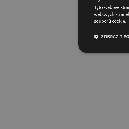
Tyto webové strán
webových stránek
souborů cookie.
ZOBRAZIT P
Nezbytně nutn
soubory
Nezbytně nutn
Nezbytně nutné soubo
stránky nelze bez ne
Název