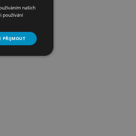
Používáním našich
i používání
E PŘIJMOUT
Nezařazené
soubory
řazené soubory
 správa účtu. Webové