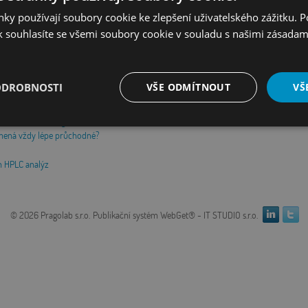
ky používají soubory cookie ke zlepšení uživatelského zážitku. 
 souhlasíte se všemi soubory cookie v souladu s našimi zásadam
ODROBNOSTI
VŠE ODMÍTNOUT
VŠ
i
generace hmotnostní spektrometrie, chromatografie a softwarových řešení
í iontové chromatografie (CIC) podle ISO/NP 20999:2023
é
Výkonové
Soubory cílení
Funkční soubory
amená vždy lépe průchodné?
soubory
h HPLC analýz
© 2026 Pragolab s.r.o.
Publikační­ systém WebGet® - IT STUDIO s.r.o.
é soubory
Výkonové soubory
Soubory cílení
Funkční soubory
Neza
ry cookie umožňují základní funkce webových stránek, jako je přihlášení uživatele a
zbytně nutných souborů cookie správně používat.
Provider
/
Vyprší
Popis
Doména