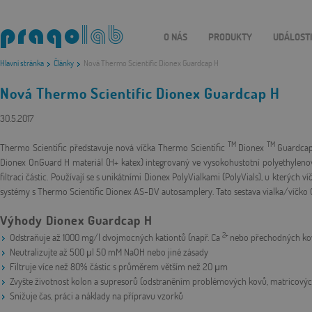
O NÁS
PRODUKTY
UDÁLOST
Hlavní stránka
Články
Nová Thermo Scientific Dionex Guardcap H
Nová Thermo Scientific Dionex Guardcap H
30.5.2017
TM
TM
Thermo Scientific představuje nová víčka Thermo Scientific
Dionex
Guardca
Dionex OnGuard H materiál (H+ katex) integrovaný ve vysokohustotní polyethylenové
filtraci částic. Používají se s unikátními Dionex PolyVialkami (PolyVials), u kterých v
systémy s Thermo Scientific Dionex AS-DV autosamplery. Tato sestava vialka/víčko
Výhody Dionex Guardcap H
2+
Odstraňuje až 1000 mg/l dvojmocných kationtů (např. Ca
nebo přechodných kov
Neutralizujte až 500 μl 50 mM NaOH nebo jiné zásady
Filtruje více než 80% částic s průměrem větším než 20 μm
Zvyšte životnost kolon a supresorů (odstraněním problémových kovů, matricových
Snižuje čas, práci a náklady na přípravu vzorků