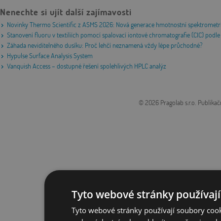
Nenechte si ujít další zajímavosti
Novinky Thermo Scientific z ASMS 2026: Nová generace hmotnostní spektrometri
Stanovení fluoru v textiliích pomocí spalovací iontové chromatografie (CIC) po
Záhada neviditelného dusíku: Proč lehčí neznamená vždy lépe průchodné?
Hypulse Surface Analysis System
Vanquish Access – dostupné řešení spolehlivých HPLC analýz
© 2026 Pragolab s.r.o.
Publikač
Tyto webové stránky používají
Tyto webové stránky používají soubory cook