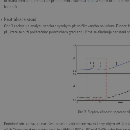
ochrana před kontaminací a k prodloužení životnosti
kolon
a supresorů. Tato met
kationtů.
Neutralizace zásad
Obr. 3 zachycuje analýzu vzorku s vysokým pH vstřikovaného na kolonu Dionex I
pH, které se blíží počátečním podmínkám gradientu, čímž se eliminuje narušení 
Obr. 3: Zlepšení účinnosti separace dí
Podobně obr. 4 ukazuje narušení baseline způsobené matricí s vysokým pH, která
víček Guardcap H pro neutralizaci je přibližně 500 μl 50 mM NaOH nebo jiné zása