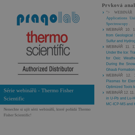
Prvková anal
"> WEBINÁŘ
Applications Us
Spectroscopy
.
WEBINÁŘ 10. 1
from Geological 
Sulfur and Hydro
WEBINÁŘ 11. 1
Under the Ice: T
for Oxic Weath
During the Snowb
Ghaub Formation
WEBINÁŘ 12. 
Plasmas for Elem
Optimized Tools t
Série webinářů - Thermo Fisher
WEBINÁŘ 12. 11.
Scientific
in U-Pb and Lu-Hf
MC-ICP-MS and 
Nenechte si ujít sérii webinářů, které pořádá Thermo
Fisher Scientific!