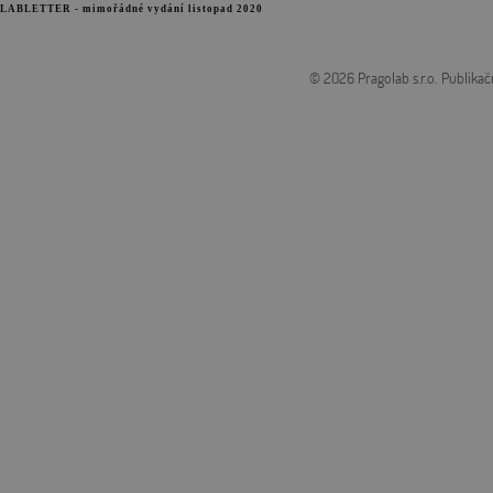
LABLETTER - mimořádné vydání listopad 2020
© 2026 Pragolab s.r.o.
Publikač