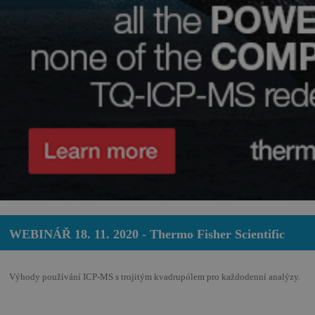
WEBINÁŘ 18. 11. 2020 - Thermo Fisher Scientific
Výhody používání ICP-MS s trojitým kvadrupólem pro každodenní analýzy.